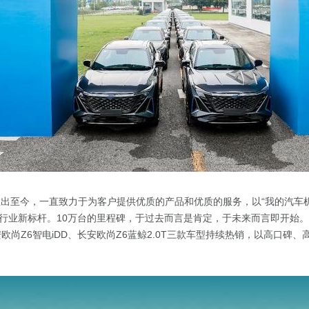
推出至今，一直致力于为客户提供优质的产品和优质的服务，以“我的汽车
造行业新标杆。10万台的里程碑，于过去而言是肯定，于未来而言即开始
长安欧尚Z6智电iDD、长安欧尚Z6蓝鲸2.0T三款车型持续热销，以高口碑