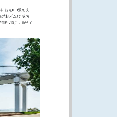
“智电iDD混动技
1智慧快乐座舱”成为
的核心痛点，赢得了