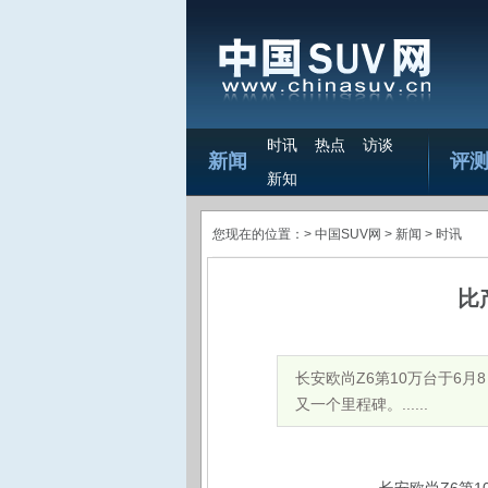
时讯
热点
访谈
新闻
评
新知
您现在的位置：>
中国SUV网
> 新闻 >
时讯
比
​长安欧尚Z6第10万台于
又一个里程碑。......