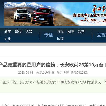
新车
谍报
试驾
特辑
图库
活动
测
专题
去西
对比
地理
产品更重要的是用户的信赖，长安欧尚Z6第10万台
2023-06-08
来源:SUV头条
作者:方芳
浏览79123次
6月8日正式下线。长安欧尚Z6是继长安欧尚X5和长安欧尚X7系列之后的又