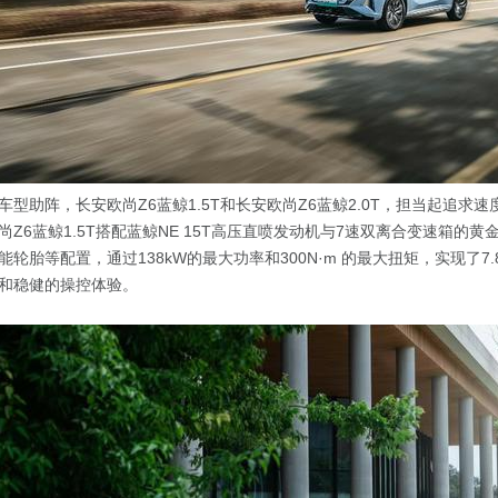
车型助阵，长安欧尚Z6蓝鲸1.5T和长安欧尚Z6蓝鲸2.0T，担当起追求
Z6蓝鲸1.5T搭配蓝鲸NE 15T高压直喷发动机与7速双离合变速箱的
轮胎等配置，通过138kW的最大功率和300N·m 的最大扭矩，实现了7.
和稳健的操控体验。