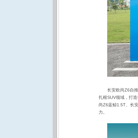
长安欧尚Z6自
扎根SUV领域，打
尚Z6蓝鲸1.5T、
力。