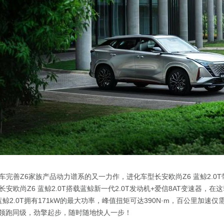
车完善Z6家族产品动力谱系的又一力作，进化车型长安欧尚Z6 蓝鲸2.0
安欧尚Z6 蓝鲸2.0T搭载蓝鲸新一代2.0T发动机+爱信8AT变速器，
蓝鲸2.0T拥有171kW的最大功率，峰值扭矩可达390N·m，百公里加速仅需
h，领跑同级，劲擎起步，随时随地快人一步！