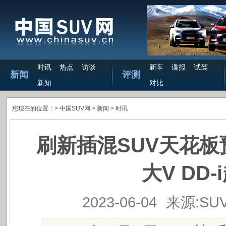
时讯
热点
访谈
新车
谍报
试驾
新闻
评测
新知
对比
您现在的位置：>
中国SUV网
> 新闻 >
时讯
刷新插混SUV天花板
大V DD
2023-06-04
来源:SU