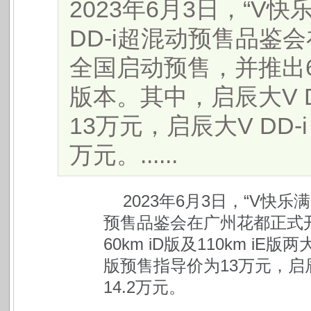
2023年6月3日，“V
DD-i超混动预售品鉴
全国启动预售，并推出60k
版本。其中，启辰大V DD
13万元，启辰大V DD-i
万元。......
2023
年6月3日，“V快乐满
预售品鉴会
在广州花都
正式
60km iD
版及
110km iE
版两大
版预售指导价为13万
元，
启
14
.2
万
元
。