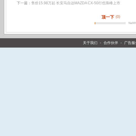
下一篇：
售价15.98万起 长安马自达MAZDA CX-50行也珠峰上市
顶一下
(0)
NaN
关于我们
-
合作伙伴
-
广告服