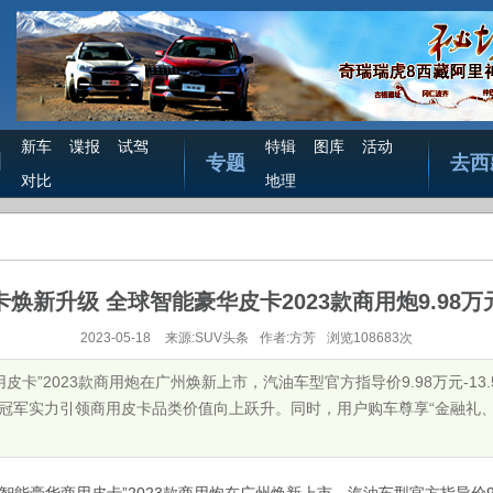
新车
谍报
试驾
特辑
图库
活动
测
专题
去西
对比
地理
焕新升级 全球智能豪华皮卡2023款商用炮9.98
2023-05-18
来源:SUV头条
作者:方芳
浏览108683次
用皮卡”2023款商用炮在广州焕新上市，汽油车型官方指导价9.98万元-13
万元，以冠军实力引领商用皮卡品类价值向上跃升。同时，用户购车尊享“金融