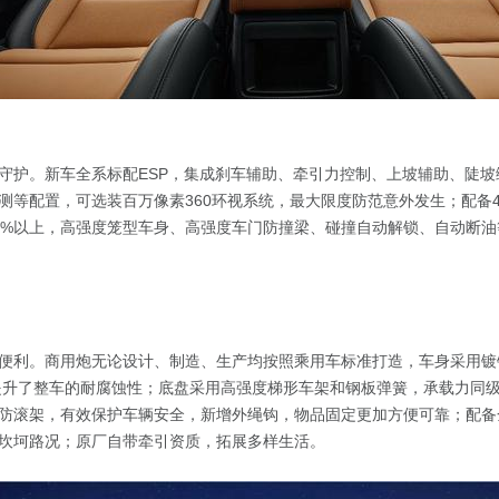
守护。新车全系标配ESP，集成刹车辅助、牵引力控制、上坡辅助、陡坡
测等配置，可选装百万像素360环视系统，最大限度防范意外发生；配备
8%以上，高强度笼型车身、高强度车门防撞梁、碰撞自动解锁、自动断
便利。商用炮无论设计、制造、生产均按照乘用车标准打造，车身采用镀
大提升了整车的耐腐蚀性；底盘采用高强度梯形车架和钢板弹簧，承载力同
防滚架，有效保护车辆安全，新增外绳钩，物品固定更加方便可靠；配备
坎坷路况；原厂自带牵引资质，拓展多样生活。