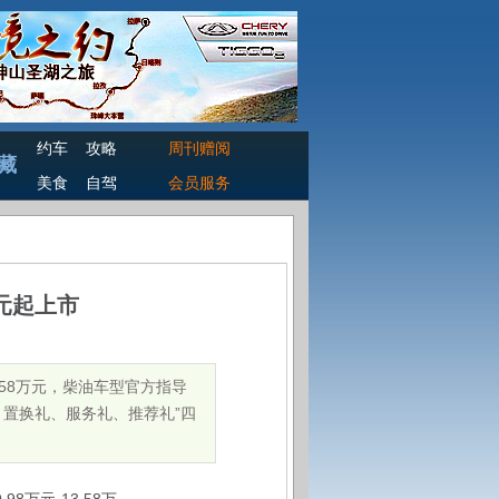
约车
攻略
周刊赠阅
藏
美食
自驾
会员服务
万元起上市
.58万元，柴油车型官方指导
礼、置换礼、服务礼、推荐礼”四