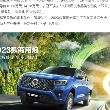
球智能豪华商用皮卡”2023款商用炮在广州焕新上市，汽油车型官方指导价9.98
价10.68万元-14.28万元，以冠军实力引领商用皮卡品类价值向上跃
、服务礼、推荐礼”四大购车礼。
精英首选的事业伙伴、智能助手，2023款商用炮携手广东省商业联合会
助力产业升级，推动千行百业向上发展。