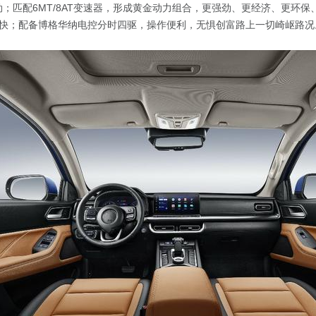
强劲；匹配6MT/8AT变速器，形成黄金动力组合，更强劲、更经济、更环
快；配备博格华纳电控分时四驱，操作便利，无惧创富路上一切崎岖路况