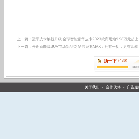
上一篇：
冠军皮卡焕新升级 全球智能豪华皮卡2023款商用炮9.98万元起上
下一篇：
开创新能源SUV市场新品类 哈弗枭龙MAX：拥有一切，更有四驱
顶一下
(436)
100
关于我们
-
合作伙伴
-
广告服