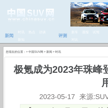
时讯
热点
访谈
新车
谍报
试驾
新闻
评测
新知
对比
您现在的位置：>
中国SUV网
> 新闻 >
时讯
极氪成为2023年珠
2023-05-17
来源:SU