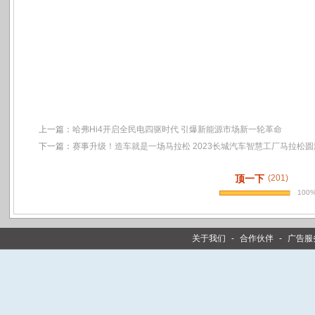
上一篇：
哈弗Hi4开启全民电四驱时代 引爆新能源市场新一轮革命
下一篇：
赛事升级！造车就是一场马拉松 2023长城汽车智慧工厂马拉松
顶一下
(201)
100
关于我们
-
合作伙伴
-
广告服