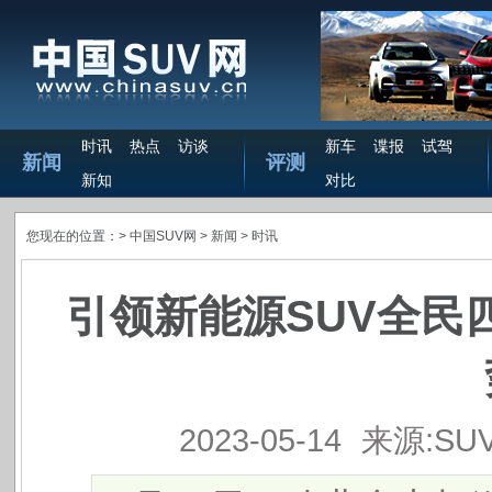
时讯
热点
访谈
新车
谍报
试驾
新闻
评测
新知
对比
您现在的位置：>
中国SUV网
> 新闻 >
时讯
引领新能源SUV全民
2023-05-14
来源:SU