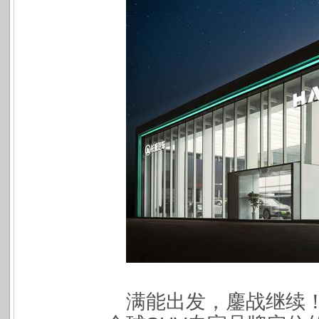
满能出发，鏖战继续！