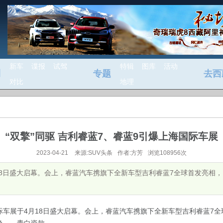
新车
谍报
试驾
特辑
图库
活动
测
专题
去西
对比
地理
“双擎”同驱 吉利睿蓝7、睿蓝9引爆上海国际车展
2023-04-21
来源:SUV头条
作者:方芳
浏览108956次
月18日盛大启幕。会上，睿蓝汽车携旗下全新车型吉利睿蓝7全球首发亮相
际车展于
4
月
18
日盛大启幕。会上，睿蓝汽车携旗下全新车型吉利睿蓝
7
全