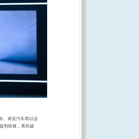
使命。睿蓝汽车将以这
代披荆斩棘，乘风破