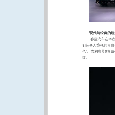
现代与经典的碰
睿蓝汽车在本次
们从令人惊艳的青白
色”。吉利睿蓝9青
致。