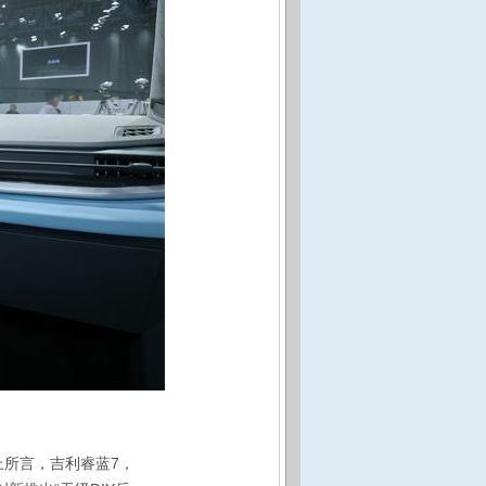
上所言，吉利睿蓝7，