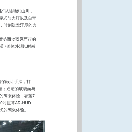
:“从陆地到山川，
穿式前大灯以及自带
，时刻迸发浑厚的力
蓄势而动驭风而行的
蓝7整体外观以时尚
奢的设计手法，打
感；通透的玻璃面与
的驾乘体验，睿蓝7
0吋巨幕AR-HUD，
忧的驾乘体验。