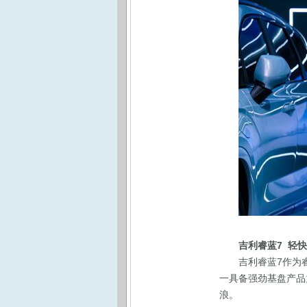
吉利睿蓝7 轻
吉利睿蓝7作为
一具备强劲基盘产品
浪。