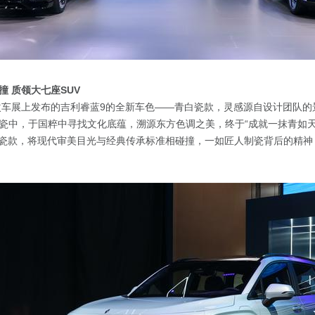
撞 质领大七座SUV
车展上发布的吉利睿蓝9的全新车色——青白瓷款，灵感源自设计团队的
瓷中，于国粹中寻找文化底蕴，溯源东方色调之美，终于“成就一抹青如
白瓷款，将现代审美目光与经典传承标准相碰撞，一如匠人制瓷背后的精神