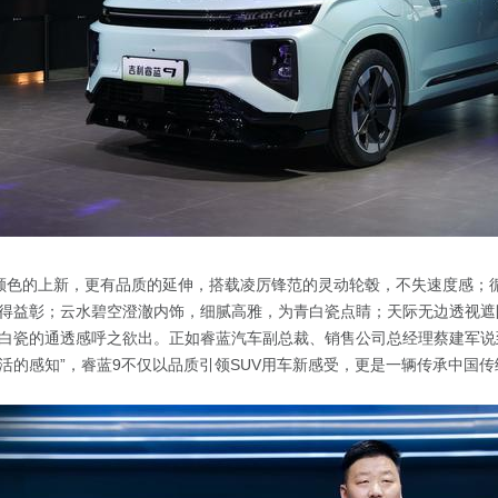
颜色的上新，更有品质的延伸，搭载凌厉锋范的灵动轮毂，不失速度感；
得益彰；云水碧空澄澈内饰，细腻高雅，为青白瓷点睛；天际无边透视遮
白瓷的通透感呼之欲出。正如睿蓝汽车副总裁、销售公司总经理蔡建军说
活的感知”，睿蓝9不仅以品质引领SUV用车新感受，更是一辆传承中国