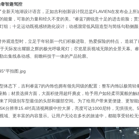
轻奢智趣驾控
了全新天地湖设计语言，正如吉利创新设计院总监FLAVIEN在发布会上所述
的能量，可靠的力量和经久不变的美。”睿蓝7拥锐意十足的进击前脸；贯
灯组；十足运动既视感轿跑化设计；动感溜背低风阻造型与简练勾勒侧颜
计外观造型时，立足于年轻新一代们积极进取、热爱探险的特点， 造就了
；于天际发出耀眼之辉的极光呼吸尾灯；尽览星辰视域无限的全景天幕。睿
勒出集线条动感、前瞻科技于一体的产品轮廓。
型体态下，吉利睿蓝7的内饰也拥有领先同级的配置：整车内饰以极简轻
慧座舱；材质选择方面，大面积使用超纤麂皮，给予用户如轻柔羽翼般的触
来了同级别车型最佳的头部和腿部空间。为了给用户带来更便捷、更智能
.5K分辨率15.4吋高清视网膜中控大屏，亮度可达1000尼特，无惧强光。5
视域、更丰富的内容显示。让用户无论在多长的旅途中，都能享受轻松无