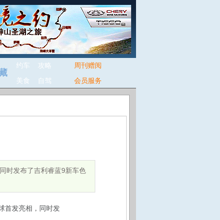
约车
攻略
周刊赠阅
藏
美食
自驾
会员服务
，同时发布了吉利睿蓝9新车色
球首发亮相，同时发