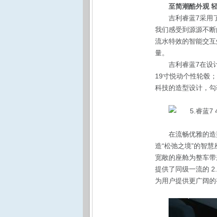
至简潮酷外观 
吉利睿蓝7采用
我们感受到源源不断
流水特效的智能交互
量。
吉利睿蓝7在设
19寸悦动个性轮毂
科技的造型设计，勾
在流畅优雅的造
造“松弛之境”的智
宽敞的座舱为整车带
提供了同级一流的 2
为用户提供更广阔的