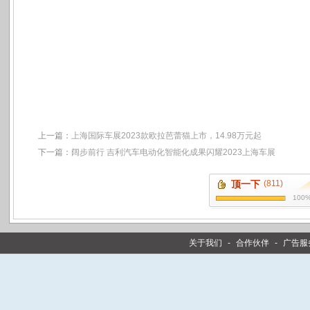
上一篇：
上海国际车展2023款欧拉芭蕾猫上市，14.98万元起
下一篇：
阔步前行 吉利汽车电动化智能化成果闪耀2023上海车展
顶一下
(811)
100
关于我们
-
合作伙伴
-
广告服