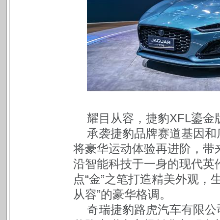
耀目从容，捷豹XFL鎏金
承袭捷豹品牌赛道基因和底
将豪华运动体验再进阶，带
沿智能科技于一身的现代英
点“金”之笔打造精美外观，
从容”的豪华格调。
奇瑞捷豹路虎汽车有限公