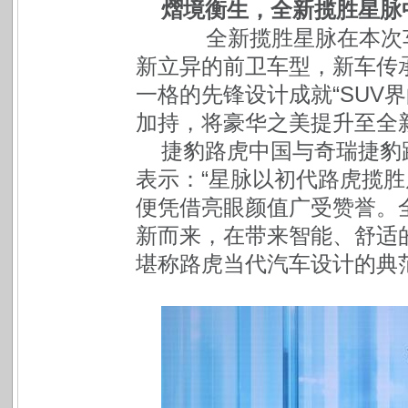
熠境衡生，全新揽胜星脉
全新揽胜星脉在本次车
新立异的前卫车型，新车传承
一格的先锋设计成就“SUV
加持，将豪华之美提升至全
捷豹路虎中国与奇瑞捷豹
表示：“星脉以初代路虎揽胜
便凭借亮眼颜值广受赞誉。
新而来，在带来智能、舒适
堪称路虎当代汽车设计的典