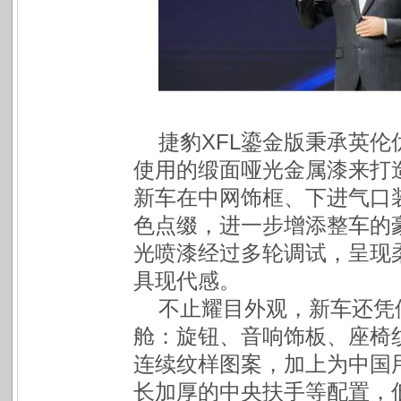
捷豹XFL鎏金版秉承英
使用的缎面哑光金属漆来打
新车在中网饰框、下进气口
色点缀，进一步增添整车的
光喷漆经过多轮调试，呈现
具现代感。
不止耀目外观，新车还凭
舱：旋钮、音响饰板、座椅纹
连续纹样图案，加上为中国
长加厚的中央扶手等配置，