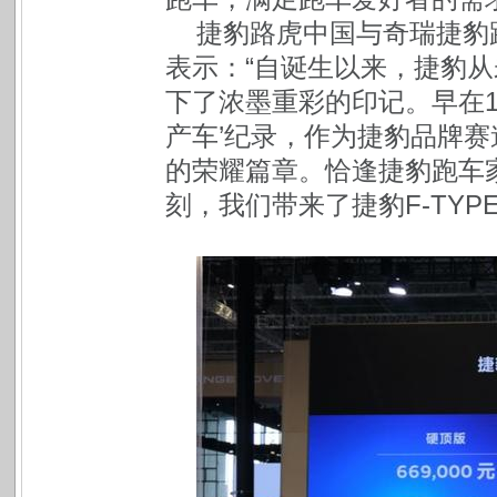
捷豹路虎中国与奇瑞捷豹
表示：“自诞生以来，捷豹
下了浓墨重彩的印记。早在19
产车’纪录，作为捷豹品牌
的荣耀篇章。恰逢捷豹跑车
刻，我们带来了捷豹F-TYPE