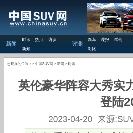
时讯
热点
访谈
新车
谍报
试驾
新闻
评测
新知
对比
您现在的位置：>
中国SUV网
> 新闻 >
时讯
英伦豪华阵容大秀实
登陆2
2023-04-20
来源:SU