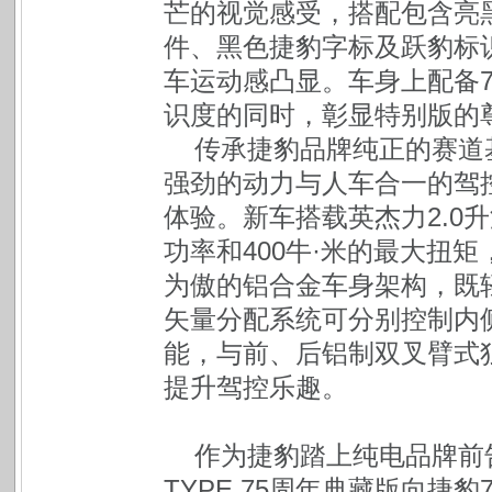
芒的视觉感受，搭配包含亮
件、黑色捷豹字标及跃豹标
车运动感凸显。车身上配备
识度的同时，彰显特别版的
传承捷豹品牌纯正的赛道基
强劲的动力与人车合一的驾控
体验。新车搭载英杰力2.0
功率和400牛·米的最大扭
为傲的铝合金车身架构，既
矢量分配系统可分别控制内
能，与前、后铝制双叉臂式
提升驾控乐趣。
作为捷豹踏上纯电品牌前
TYPE 75周年典藏版向捷