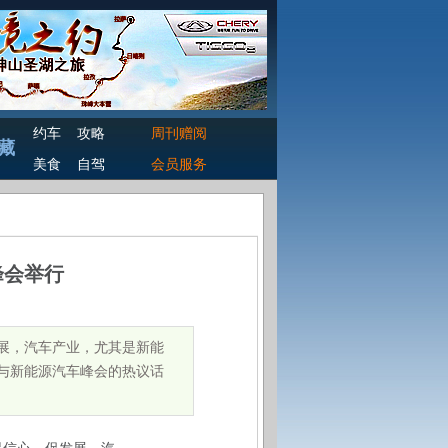
约车
攻略
周刊赠阅
藏
美食
自驾
会员服务
峰会举行
发展，汽车产业，尤其是新能
能与新能源汽车峰会的热议话