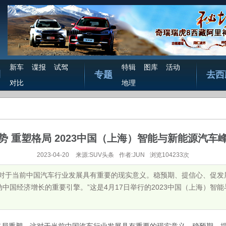
新车
谍报
试驾
特辑
图库
活动
测
专题
去西
对比
地理
势 重塑格局 2023中国（上海）智能与新能源汽车
2023-04-20
来源:SUV头条
作者:JUN
浏览104233次
这对于当前中国汽车行业发展具有重要的现实意义。稳预期、提信心、促
中国经济增长的重要引擎。”这是4月17日举行的2023中国（上海）智