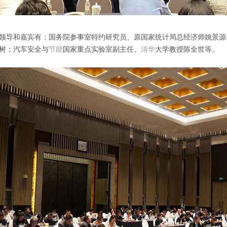
领导和嘉宾有：国务院参事室特约研究员、原国家统计局总经济师姚景源
树；汽车安全与
节能
国家重点实验室副主任、
清华
大学教授陈全世等。