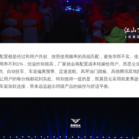
配置都是经过和用户共创、按照使用频率的高低匹配，避免华而不实、使
用率不到1%，但溢价却很高，厂家就会将配置成本转嫁给用户。而昆仑全
换挡、自动驻车、车道偏离预警、定速巡航、风琴油门踏板、高德腾讯双地
让用户的每分钱都花到实处。特别值得一提的是，凯翼昆仑采用前麦弗逊
车架加软连接，带来远远超出同级产品的操控与舒适平衡。