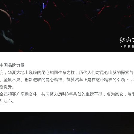
中国品牌力量
淀，华夏大地上巍峨的昆仑如同生命之柱，历代人们对昆仑山脉的探索与
、坚毅不屈、创新进取的昆仑精神。凯翼汽车正是在这种精神的引领下，
断提升。
全员和客户辛勤奋斗、共同努力历时3年共创的重磅车型，名为昆仑，展
与决心。