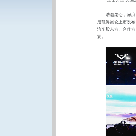
“江山万里 大
浩瀚昆仑，澎湃
启凯翼昆仑上市发布
汽车股东方、合作方
宴。