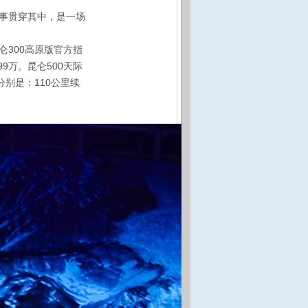
事贯穿其中，是一场
300高原版官方指
.99万。昆仑500天际
价分别是：110公里续