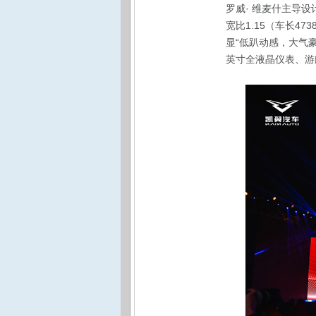
罗威· 维麦什主导
宽比1.15（车长47
显“低趴动感，大气豪
英寸全液晶仪表、游