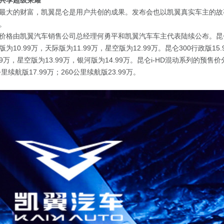
共享超级荣耀
最大的财富，凯翼昆仑是用户共创的成果。发布会也以凯翼真实车主的故
。
价格由凯翼汽车销售公司总经理何勇平和凯翼汽车车主代表陆续公布。昆仑
版为10.99万，天际版为11.99万，星空版为12.99万。昆仑300行政版15
9万，星空版为13.99万，银河版为14.99万。昆仑i-HD混动系列的预售
公里续航版17.99万；260公里续航版23.99万。