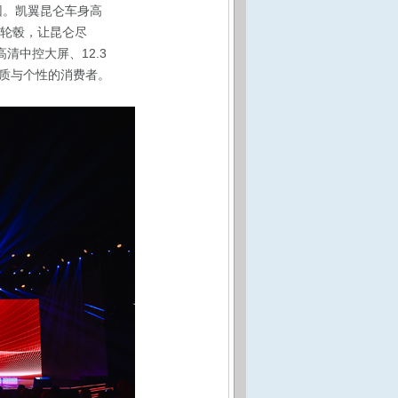
因。凯翼昆仑车身高
运动轮毂，让昆仑尽
清中控大屏、12.3
质与个性的消费者。