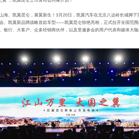
国之翼”，凯翼昆仑上市发布会闪耀开启！
山海。凯翼昆仑，展翼新生！3月20日，凯翼汽车在北京八达岭长城脚下
会。凯翼新品牌战略首款车型——凯翼昆仑惊艳亮相，正式拉开全国范围
、银行、大客户、众多经销商伙伴，以及受邀参会的用户代表和媒体大咖