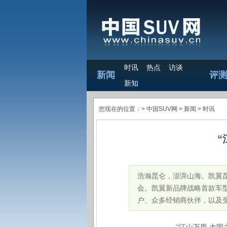
时讯
热点
访谈
新闻
评
新知
您现在的位置：>
中国SUV网
> 新闻 >
时讯
“
浩瀚昆仑，澎湃山海。凯翼
会。凯翼新品牌战略首款车
户、众多经销商伙伴，以及受邀