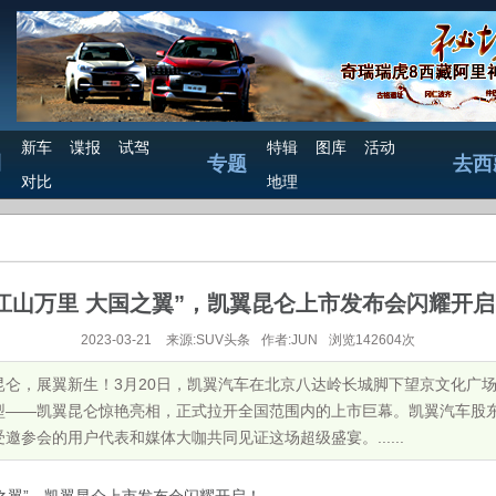
新车
谍报
试驾
特辑
图库
活动
测
专题
去西
对比
地理
江山万里 大国之翼”，凯翼昆仑上市发布会闪耀开
2023-03-21
来源:SUV头条
作者:JUN
浏览142604次
昆仑，展翼新生！3月20日，凯翼汽车在北京八达岭长城脚下望京文化广
型——凯翼昆仑惊艳亮相，正式拉开全国范围内的上市巨幕。凯翼汽车股
参会的用户代表和媒体大咖共同见证这场超级盛宴。......