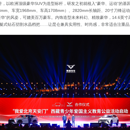
设计，以欧洲顶级豪华SUV为造型标杆，研发之初就植入“豪华、运动”的基
38mm、车宽1968mm、车高1708mm）、2820mm长轴距、20寸刀锋
华”的风姿，可媲美百万豪车。内饰造型未来科幻、精致豪华，14.6英寸高
艇式钻石切割水晶档把……让昆仑兼具实用性、时尚感，非常适合注重品