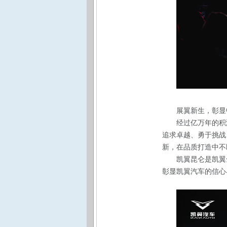
展翼新生，彰显
经过亿万年的积
追求卓越、勇于挑战
新，在品质打造中不
凯翼昆仑是凯翼
彰显凯翼汽车的信心