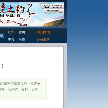
约车
攻略
周刊赠阅
藏
美食
自驾
会员服务
启！
场闪耀开启凯翼昆仑上市发布
东方、合作方、银行、大客