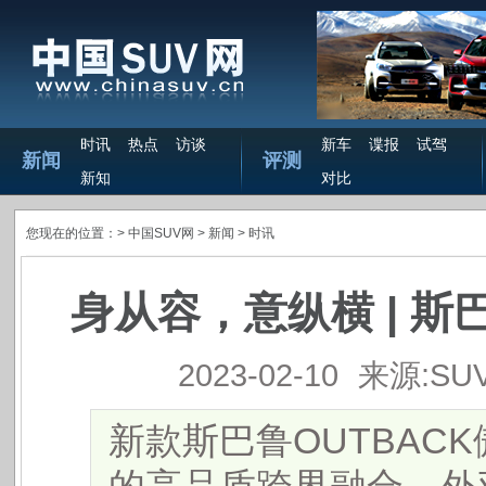
时讯
热点
访谈
新车
谍报
试驾
新闻
评测
新知
对比
您现在的位置：>
中国SUV网
> 新闻 >
时讯
身从容，意纵横 | 斯
2023-02-10
来源:SU
新款斯巴鲁OUTBAC