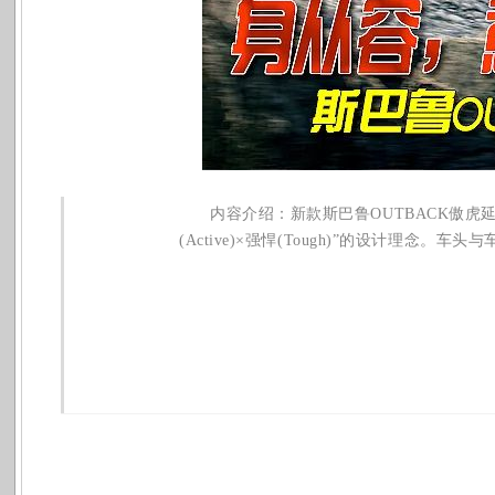
内容介绍：
新款斯巴鲁
OUTBACK
傲虎
(Active)
×强悍
(Tough)
”的设计理念。车头与