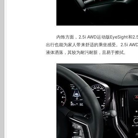
内饰方面，
2.5i AWD
运动版
EyeSight
和
2.
出行也能为家人带来舒适的乘坐感受。
2.5i AW
液体洒落，其较为耐污耐脏，且易于擦拭。