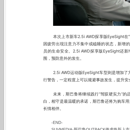
本次上市新车
2.5i AWD
探享版
EyeSight
在
因疲劳出现注意力不集中或瞌睡的状态，新增的
员的生命安全。
2.5i AWD
探享版
EyeSight
还新
围，预防意外的发生。
2.5i AWD运动版EyeSight车型
行警告，一定程度上可以规避事故发生，提升安
未来，斯巴鲁将继续践行“驾驭硬实力”的
白，相守是最温暖的承诺，斯巴鲁还将为购车用户
长情相伴。
-END-
SUVMEDIA-斯巴鲁OUTBACK傲虎焕新上市