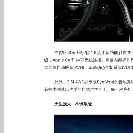
中控区域全系标配
11.6
英寸多功能触控显
级，
Apple CarPlay
可无线连接。
屏幕内部操作
功能像自动驻车
(AVH)
、车辆动态控制系统
(VDC
此外，2.5i AWD探享版EyeSight的音响升级
新技术创造出优质的自然声学空间。每一次户外
天生强大，不惧艰险