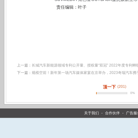
责任编辑：叶子
上一篇：
长城汽车新能源领域专利公开量、授权量“双冠” 2022年度专利
下一篇：
规模空前！新年第一场汽车媒体家宴在京举办，2023奇瑞汽车携
顶一下
(201)
0%
关于我们
-
合作伙伴
-
广告服