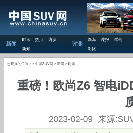
时讯
热点
访谈
新车
谍报
试驾
新闻
评测
新知
对比
您现在的位置：>
中国SUV网
> 新闻 >
时讯
重磅！欧尚Z6 智电i
2023-02-09
来源:SU