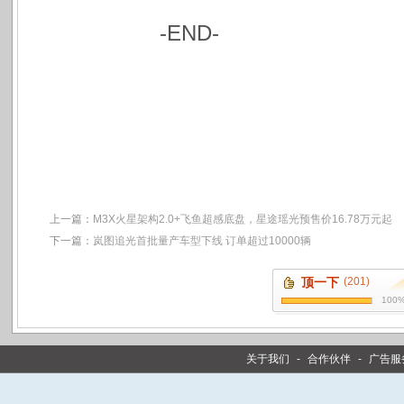
-END-
上一篇：
M3X火星架构2.0+飞鱼超感底盘，星途瑶光预售价16.78万元起
下一篇：
岚图追光首批量产车型下线 订单超过10000辆
顶一下
(201)
100
关于我们
-
合作伙伴
-
广告服