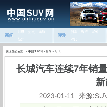
时讯
热点
访谈
新车
谍报
试驾
新闻
评测
新知
对比
您现在的位置：>
中国SUV网
> 新闻 >
时讯
长城汽车连续7年销量超
新
2023-01-11
来源:SU