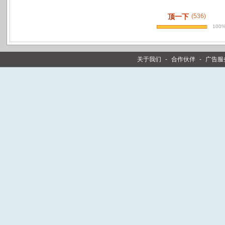
顶一下
(536)
100
关于我们
-
合作伙伴
-
广告服