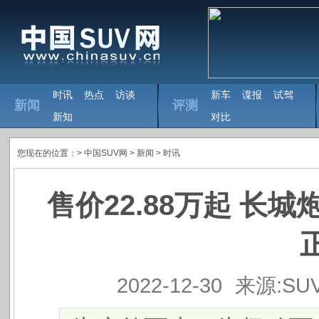
时讯
热点
访谈
新车
谍报
试驾
新闻
评测
新知
对比
您现在的位置：>
中国SUV网
> 新闻 >
时讯
售价22.88万起 长
2022-12-30
来源:SU