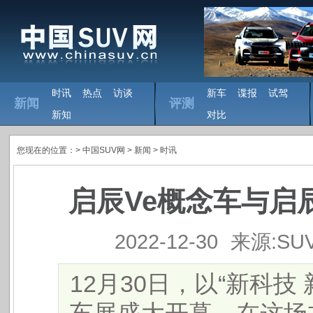
时讯
热点
访谈
新车
谍报
试驾
新闻
评测
新知
对比
您现在的位置：>
中国SUV网
> 新闻 >
时讯
启辰Ve概念车与启辰
2022-12-30
来源:SU
12月30日，以“新科