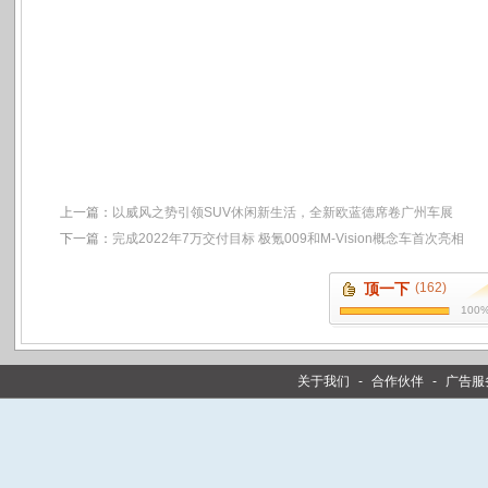
上一篇：
以威风之势引领SUV休闲新生活，全新欧蓝德席卷广州车展
下一篇：
完成2022年7万交付目标 极氪009和M-Vision概念车首次亮相
顶一下
(162)
100
关于我们
-
合作伙伴
-
广告服