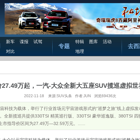
新车
谍报
试驾
特辑
图库
活动
测
专题
去西
对比
地理
27.49万起，一汽-大众全新大五座SUV揽巡虚拟
2022-11-18
来源:SUV头条
作者:JUN
浏览69436次
元宇宙科技为载体，举行了行业首场元宇宙游戏形式的“巡梦之旅”线上虚拟发
市。全新揽巡共提供330TSI 精英巡行版、330TSI 豪华巡逸版、380TSI 四驱R
市指导价区间为27.49万—32.59万元。......