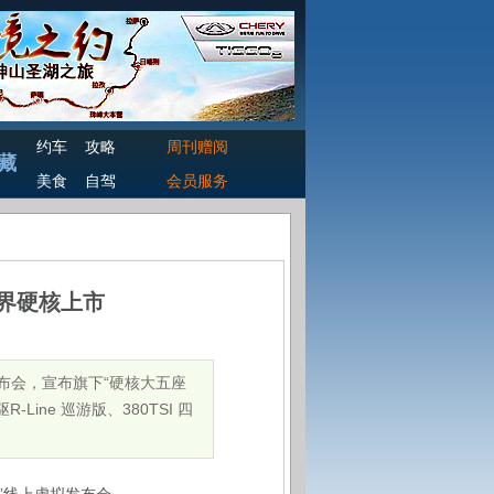
约车
攻略
周刊赠阅
藏
美食
自驾
会员服务
世界硬核上市
布会，宣布旗下“硬核大五座
-Line 巡游版、380TSI 四