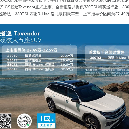
一汽-大众以元宇宙科技为载体，举行了行业首场元宇宙游戏形式的“巡梦之旅
UV”揽巡Tavendor正式上市。全新揽巡共提供330TSI 精英巡行版、33
ine 巡游版、380TSI 四驱R-Line 巡礼版四款车型，上市指导价区间为27.49