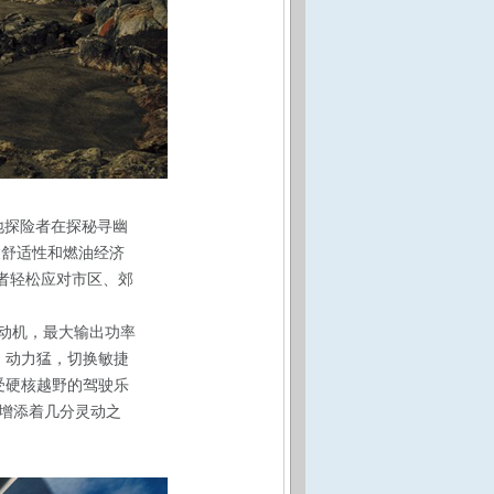
野地探险者在探秘寻幽
乘舒适性和燃油经济
探险者轻松应对市区、郊
率发动机，最大输出功率
快、动力猛，切换敏捷
享受硬核越野的驾驶乐
增添着几分灵动之