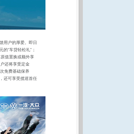
馈用户的厚爱。即日
元的“车贷轻松礼”；
车原值置换或额外享
用户还将享受定金
5次免费基础保养
外，还可享受揽巡首任
。