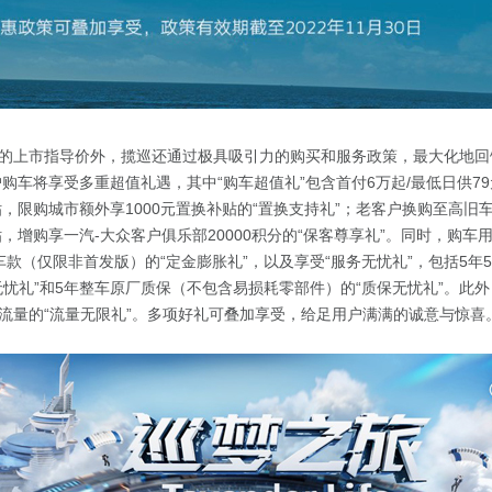
的上市指导价外，揽巡还通过极具吸引力的购买和服务政策，最大化地回
户购车将享受多重超值礼遇，其中“购车超值礼”包含首付6万起/最低日供79
贴，限购城市额外享1000元置换补贴的“置换支持礼”；老客户换购至高旧
贴，增购享一汽-大众客户俱乐部20000积分的“保客尊享礼”。同时，购车
元购车款（仅限非首发版）的“定金膨胀礼”，以及享受“服务无忧礼”，包括5年
无忧礼”和5年整车原厂质保（不包含易损耗零部件）的“质保无忧礼”。此
流量的“流量无限礼”。多项好礼可叠加享受，给足用户满满的诚意与惊喜