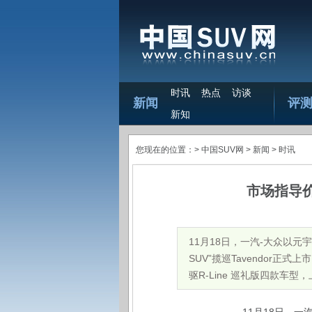
时讯
热点
访谈
新闻
评
新知
您现在的位置：>
中国SUV网
> 新闻 >
时讯
市场指导价
11月18日，一汽-大众以
SUV”揽巡Tavendor正式上
驱R-Line 巡礼版四款车型，上