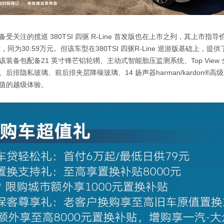
关注的揽巡 380TSI 四驱 R-Line 首发版也在上市之列，其上市指导价与
致，同为30.59万元。但该车型在380TSI 四驱R-Line 巡游版基础上，
装备包配备21 英寸锋芒铝轮辋、主动式智能胎压监测系统、Top View
后排隐私玻璃、前后排夹层降噪玻璃、14 扬声器harman/kardon®
值的越级体验。