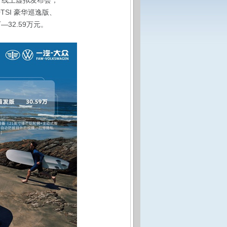
”线上虚拟发布会，
0TSI 豪华巡逸版、
万—32.59万元。