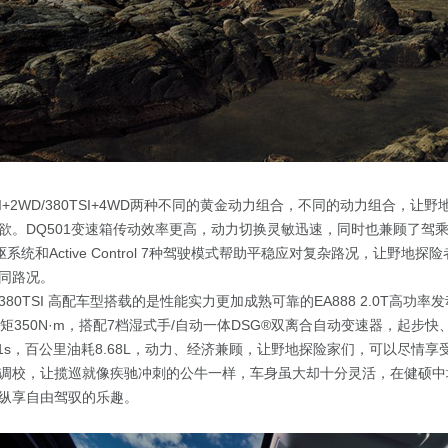
SI+2WD/380TSI+4WD两种不同的黄金动力组合，不同的动力组合，让
欲。DQ501变速箱传动效率更高，动力切换灵敏迅速，同时也兼顾了驾
四驱系统和Active Control 7种驾驶模式帮助平稳应对复杂路况，让野地
同路况。
80TSI 高配车型搭载的是性能实力更加成熟可靠的EA888 2.0T高功
扭矩350N·m，搭配7档湿式手/自动一体DSG®双离合自动变速器，起步
.1s，百公里油耗8.68L，动力、经济兼顾，让野地探险家们，可以尽情
调校，让揽巡就像疾驰冲刺的公牛一样，车身虽大却十分灵活，在健硕中
纵享自由驾驭的乐趣。