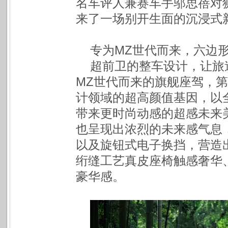
名车评人兼赛车手邬思蓓对
来了一场别开生面的沉浸式
专为MZ世代而来，六边
超前卫的整车设计，让旅
MZ世代而来的旗舰座驾，第五
计领域的超高颜值基因，以全
带来更时尚动感的超感未来
也呈现出浓烈的未来感气息，
以及旋钮式电子换挡，营造
绗缝工艺真皮座椅触感奢华
豪华感。