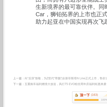
生新境界的最可靠伙伴。同时，
Car，狮铂拓界的上市也正
助力起亚在中国实现再次飞
上一篇：
向“后浪”致敬，为Z世代“带颜”|全新菲斯塔N Line正式上市，售价13
下一篇：
五重购车福利燃情大放送，风行T5 EVO粉丝周年庆福利钜惠来袭
顶一下
(163)
100