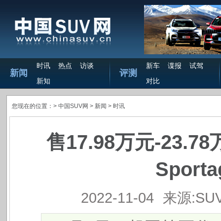
时讯
热点
访谈
新车
谍报
试驾
新闻
评测
新知
对比
您现在的位置：>
中国SUV网
> 新闻 >
时讯
售17.98万元-23
Spor
2022-11-04
来源:SU