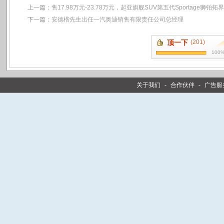
上一篇：
售17.98万元-23.78万元，起亚旗舰SUV第五代Sportage狮铂拓
下一篇：
安德楷先生出任一汽奥迪销售有限责任公司总经理
顶一下
(201)
100
关于我们
-
合作伙伴
-
广告服