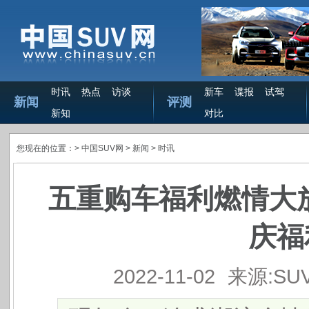
时讯
热点
访谈
新车
谍报
试驾
新闻
评测
新知
对比
您现在的位置：>
中国SUV网
> 新闻 >
时讯
五重购车福利燃情大放
庆福
2022-11-02
来源:SU