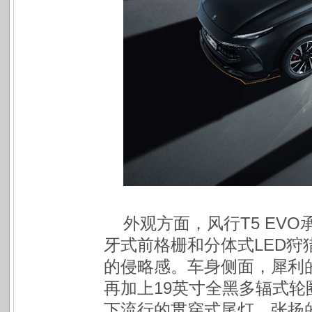
外观方面，风行T5 EV
牙式前格栅和分体式LED
的侵略感。车身侧面，犀利
再加上19英寸全黑多辐式
下流行的贯穿式尾灯、张扬