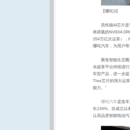
【哪吒S】
高性能AI芯片
将搭载的NVIDIA D
254万亿次运算），
哪吒汽车，为用户带
聚焦智能生态圈
央超算平台持续进行
车型产品，进一步提升
Thor芯片的强大
能力。”
哪吒汽车
是造车
长134%。自成立以
让高品质智能电动汽