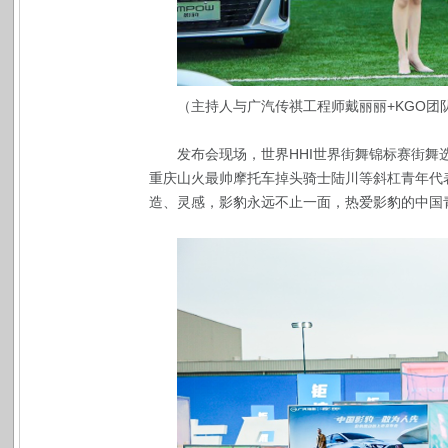
（主持人与广汽传祺工程师戴丽丽+KGO团队c
发布会现场，世界HHI世界街舞锦标赛街舞
重庆山火最帅摩托车掉头骑士陆川等斜杠青年代
造、灵感，影豹永远不止一面，热爱影豹的中国