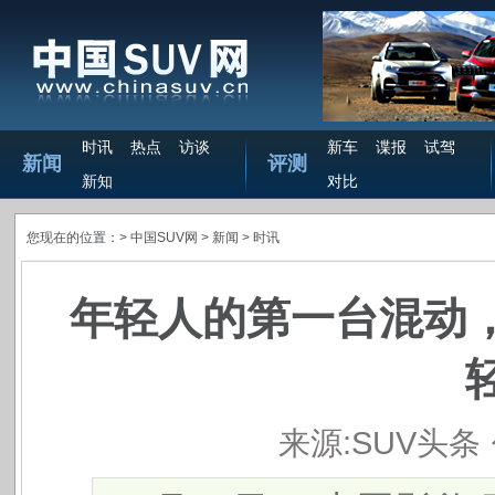
时讯
热点
访谈
新车
谍报
试驾
新闻
评测
新知
对比
您现在的位置：>
中国SUV网
> 新闻 >
时讯
年轻人的第一台混动，
来源:SUV头条