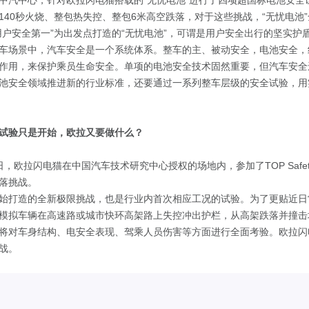
中汽中心，针对欧拉闪电猫搭载的“无忧电池”进行了四项超国标电池安全试
140秒火烧、整包热失控、整包6米高空跌落，对于这些挑战，“无忧电池
用户安全第一”为出发点打造的“无忧电池”，可谓是用户安全出行的坚实护
车场景中，汽车安全是一个系统体系。整车的主、被动安全，电池安全，
作用，来保护乘员生命安全。单项的电池安全技术固然重要，但汽车安全
池安全领域推进新的行业标准，还要通过一系列整车层级的安全试验，用
试验只是开始，欧拉又要做什么？
20日，欧拉闪电猫在中国汽车技术研究中心授权的场地内，参加了TOP Saf
落挑战。
始打造的全新极限挑战，也是行业内首次相应工况的试验。为了更贴近日
模拟车辆在高速路或城市快环高架路上失控冲出护栏，从高架跌落并撞击
将对车身结构、电安全表现、驾乘人员伤害等方面进行全面考验。欧拉闪
战。