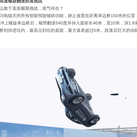
高速螺旋翻滚跌落挑战
么敢于直面极限挑战，底气何在？
闪电猫关闭所有智能驾驶辅助功能，静止放置在距离单边桥150米的位置
冲上螺旋单边桥后，顺势翻滚540度并掉入面前长40米，宽10米，深1.
桥到掉进坑内，最高点到坑的底面，最大落差超过6米。跌落后巨大的动