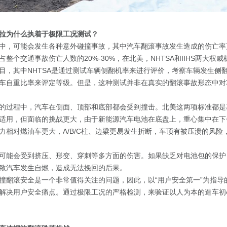
欧拉为什么执着于极限工况测试？
中，可能会发生各种意外碰撞事故，其中汽车翻滚事故发生造成的伤亡率
整个交通事故伤亡人数的20%-30%，在北美，NHTSA和IIHS两大权
目，其中NHTSA是通过测试车辆侧翻机率来进行评价，考察车辆发生侧翻的
车自重比率来评定等级。但是，这种测试并非在真实的翻滚事故形态中对
的过程中，汽车在侧面、顶部和底部都会受到撞击。北美这两项标准都是
适用，但面临的挑战更大，由于新能源汽车电池在底盘上，重心集中在下
力相对燃油车更大，A/B/C柱、边梁更易发生折断，车顶有被压溃的风险
可能会受到挤压、形变、穿刺等多方面的伤害。如果缺乏对电池包的保护
致汽车发生自燃，造成无法挽回的后果。
撞翻滚安全是一个非常值得关注的问题，因此，以“用户安全第一”为指导
解决用户安全痛点。通过极限工况的严格检测，来验证以人为本的造车初