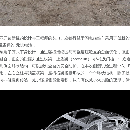
不开创新性的设计与工程师的努力。这都得益于闪电猫整车采用了创新的
层逻辑的“无忧电池”。
采用了笼式车身设计，通过碰撞溃缩区与高强度座舱区的全面优化，使正
合，正面的碰撞力通过纵梁、上边梁（shotgun）向A柱及门槛、中通道传
现侧面环状结构，可以起到全面的安全防护。在本次侧翻试验过程中A、
用，左右立柱与顶盖横梁、座椅横梁搭接形成的一个个环状结构，除了提
向非碰撞侧传递，减少碰撞侧能量堆积，从而有效减小乘员舱的变形，保