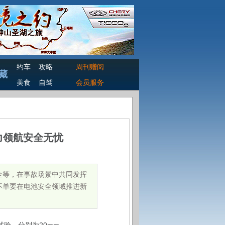
约车
攻略
周刊赠阅
藏
美食
自驾
会员服务
力领航安全无忧
全等，在事故场景中共同发挥
不单要在电池安全领域推进新