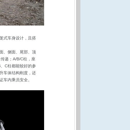
笼式车身设计，且搭
面、侧面、尾部、顶
递；A/B/C柱，座
B、C柱都能较好的参
升车体结构刚度，还
证车内乘员安全。