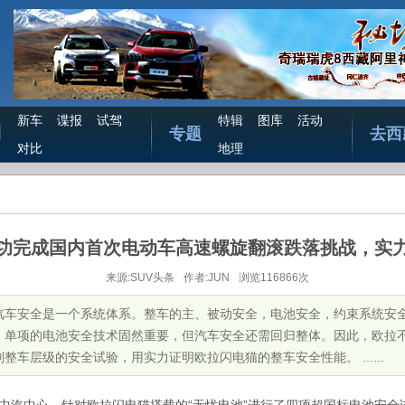
新车
谍报
试驾
特辑
图库
活动
测
专题
去西
对比
地理
功完成国内首次电动车高速螺旋翻滚跌落挑战，实
来源:SUV头条
作者:JUN
浏览116866次
汽车安全是一个系统体系。整车的主、被动安全，电池安全，约束系统安
。单项的电池安全技术固然重要，但汽车安全还需回归整体。因此，欧拉
车层级的安全试验，用实力证明欧拉闪电猫的整车安全性能。 ......