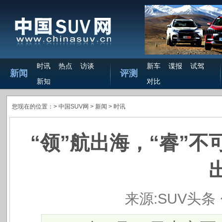
时讯
热点
访谈
新车
谍报
试驾
新闻
评测
新知
对比
您现在的位置：>
中国SUV网
> 新闻 >
时讯
“领”航出海，“睿”不
来源:SUV头条