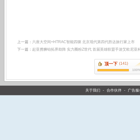
上一篇：
六座大空间+HTRAC智能四驱 北京现代第四代胜达旅行家上市
下一篇：
起亚携狮铂拓界助阵 实力圈粉Z世代 首届英雄联盟手游艾欧尼亚
顶一下
(141)
100
关于我们
-
合作伙伴
-
广告服