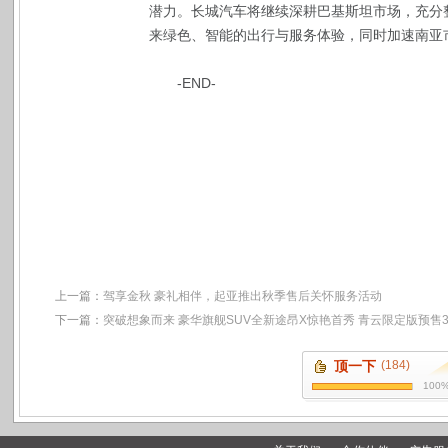
潜力。长城汽车将继续深耕巴基斯坦市场，充分
来绿色、智能的出行与服务体验，同时加速南亚
-END-
上一篇：
驾享金秋 豪礼相伴，起亚推出秋季售后关怀服务活动
下一篇：
突破想象而来 豪华旗舰SUV全新途昂X惊艳首秀 青云限定版预售35
顶一下
(184)
100