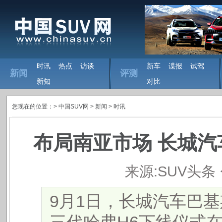
时讯
热点
访谈
新车
谍报
试驾
新闻
评测
新知
对比
您现在的位置：>
中国SUV网
> 新闻 >
时讯
​布局南亚市场 长城
来源:SUV头条
​9月1日，长城汽车巴