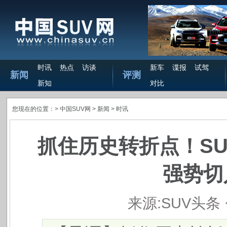
时讯
热点
访谈
新车
谍报
试驾
新闻
评测
新知
对比
您现在的位置：>
中国SUV网
> 新闻 >
时讯
抓住历史转折点！SU
强势切
来源:SUV头条