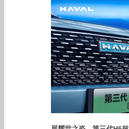
展耀世之姿，第三代H6超