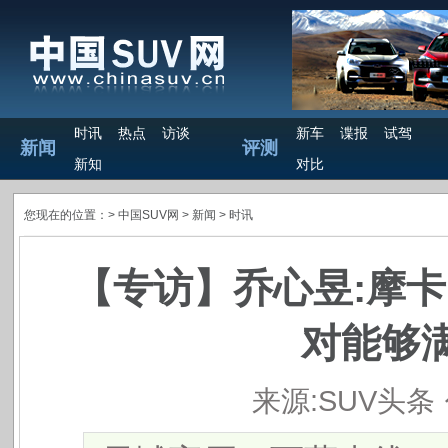
时讯
热点
访谈
新车
谍报
试驾
新闻
评测
新知
对比
您现在的位置：>
中国SUV网
> 新闻 >
时讯
【专访】乔心昱:摩卡
对能够
来源:SUV头条