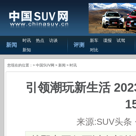
时讯
热点
访谈
新车
谍报
试驾
新闻
评测
新知
对比
您现在的位置：>
中国SUV网
> 新闻 >
时讯
引领潮玩新生活 20
1
来源:SUV头条