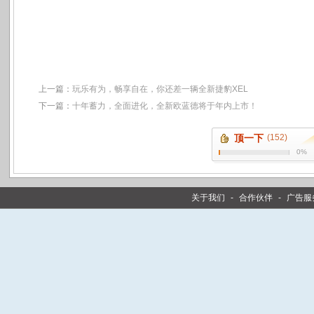
上一篇：
玩乐有为，畅享自在，你还差一辆全新捷豹XEL
下一篇：
十年蓄力，全面进化，全新欧蓝德将于年内上市！
顶一下
(152)
0%
关于我们
-
合作伙伴
-
广告服