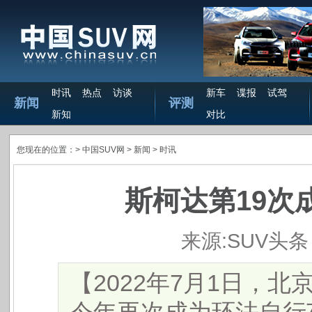
时讯
热点
访谈
新车
谍报
试驾
新闻
评测
新知
对比
您现在的位置：>
中国SUV网
> 新闻 >
时讯
斯柯达第19次
来源:SUV头条
​【2022年7月1日，