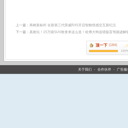
上一篇：
再树新标杆 全新第三代荣威RX5开启智舱情感交互新纪元
下一篇：
真敢玩！15万级SUV敢拿来这么造！哈弗大狗追猎版盲驾循迹解
顶一下
(184)
100
关于我们
-
合作伙伴
-
广告服