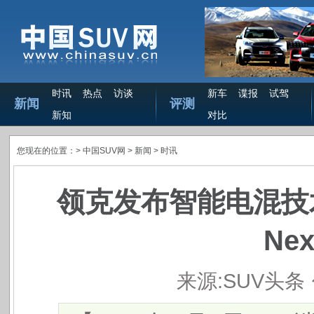
时讯
热点
访谈
新车
谍报
试驾
新闻
评测
新知
对比
您现在的位置：>
中国SUV网
> 新闻 >
时讯
领克发布智能电混技术
Ne
来源:SUV头条