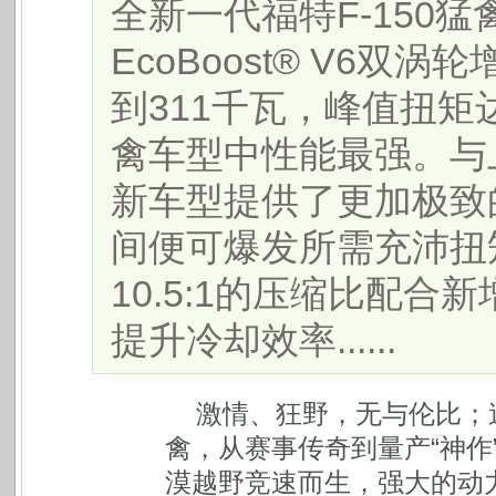
全新一代福特F-150猛
EcoBoost®️ V6
到311千瓦，峰值扭矩达
禽车型中性能最强。与上
新车型提供了更加极致
间便可爆发所需充沛扭
10.5:1的压缩比配
提升冷却效率......
激情、狂野，无与伦比；速
禽，从赛事传奇到量产“神作
漠越野竞速而生，强大的动