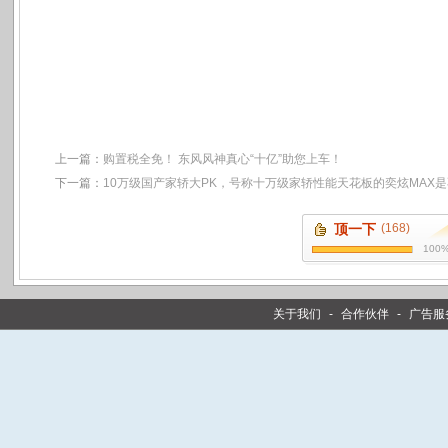
上一篇：
购置税全免！ 东风风神真心“十亿”助您上车！
下一篇：
10万级国产家轿大PK，号称十万级家轿性能天花板的奕炫MAX
顶一下
(168)
100
关于我们
-
合作伙伴
-
广告服