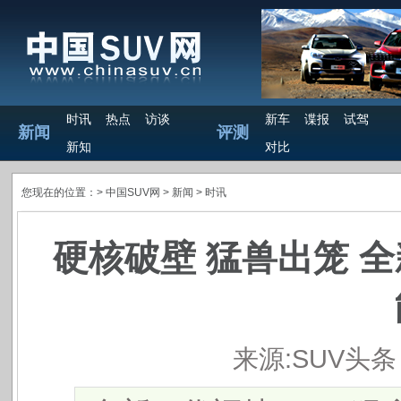
时讯
热点
访谈
新车
谍报
试驾
新闻
评测
新知
对比
您现在的位置：>
中国SUV网
> 新闻 >
时讯
硬核破壁 猛兽出笼 全
来源:SUV头条