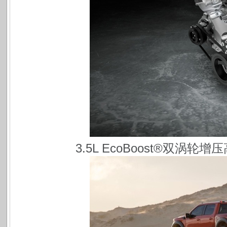
3.5L EcoBoost®️