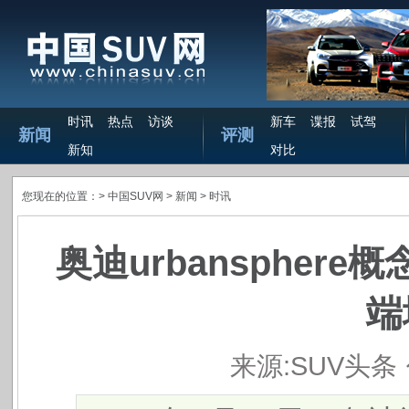
时讯
热点
访谈
新车
谍报
试驾
新闻
评测
新知
对比
您现在的位置：>
中国SUV网
> 新闻 >
时讯
​奥迪urbansphe
端
来源:SUV头条