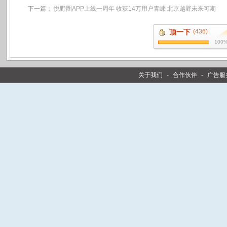
下一篇：
悦野圈APP上线一周年 收获14万用户青睐 北京越野未来可期
顶一下
(436)
100
关于我们
-
合作伙伴
-
广告服