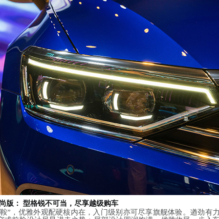
尚版：
型格锐不可当，尽享越级购车
靠鞍”，优雅外观配硬核内在，入门级别亦可尽享旗舰体验。遒劲有