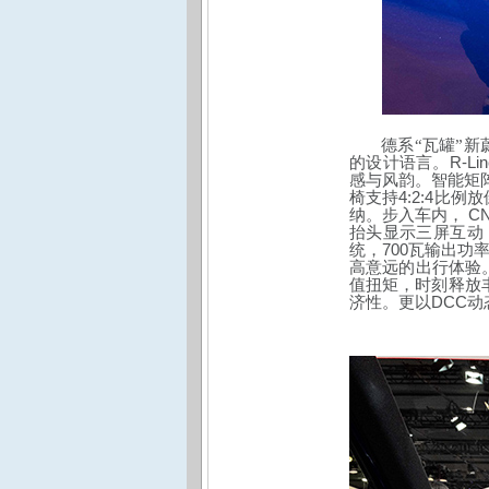
德系“瓦罐”
R-Lin
的
设计语言。
感与风韵。智能矩
4:2:4
椅支持
比例放
CN
纳。步入车内，
抬头显示三屏互动
700
统，
瓦输出功
高意远的出行体验
值扭矩，时刻释放
DCC
济性。更以
动