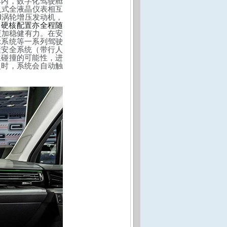
车内，
数字化驾驶舱
义式全液晶仪表相互
I
涡轮增压发动机
，
，硬核配置亦全程随
更加稳健有力。在安
示系统等一系列驾驶
撞安全系统（带行人
生碰撞的可能性，进
之时，系统会自动触