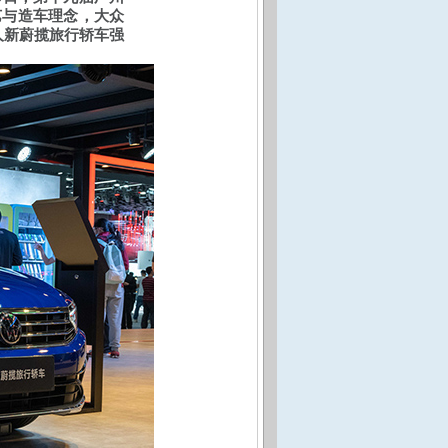
艺与造车理念，大众
人新蔚揽旅行轿车强