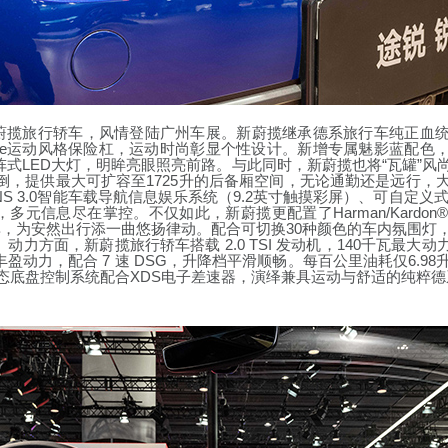
新蔚揽旅行轿车，风情登陆广州车展。新蔚揽继承德系旅行车纯正血
e
运动风格保险杠，运动时尚彰显个性设计。新增专属魅影蓝配色
LED
“
”
阵式
大灯，明眸亮眼照亮前路。与此同时，新蔚揽也将
瓦罐
风
1725
倒，提供最大可扩容至
升的后备厢空间，无论通勤还是远行，
S 3.0
9.2
智能车载导航信息娱乐系统（
英寸触摸彩屏）、可自定义
Harman/Kardon
，多元信息尽在掌控。不仅如此，新蔚揽更配置了
30
率，为安然出行添一曲悠扬律动。配合可切换
种颜色的车内氛围灯
2.0 TSI
140
。动力方面，新蔚揽旅行轿车搭载
发动机，
千瓦最大动
7
DSG
6.98
丰盈动力，配合
速
，升降档平滑顺畅。每百公里油耗仅
XDS
态底盘控制系统配合
电子差速器，演绎兼具运动与舒适的纯粹德