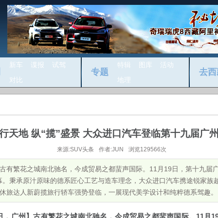
新车
谍报
试驾
特辑
图库
活动
测
专题
去西
对比
地理
”行天地 纵“揽”盛景 大众进口汽车登临第十九届广
来源:SUV头条
作者:JUN
浏览129566次
广州】古有繁花之城南北驰名，今成贸易之都蜚声国际。11月19日，第十九
。秉承原汁原味的德系匠心工艺与造车理念，大众进口汽车携途锐家族越级首
以及休旅达人新蔚揽旅行轿车强势登临，一展现代美学设计和纯粹德系驾趣。 ...
11
1
日
，广州
】古有繁花之城南北驰名，今成贸易之都蜚声国际。
月