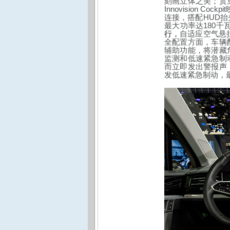
刻画立体之美；贯
Innovision Cockpit
HUD
连接，搭配
抬
18
0
最大功率达
千
行，
自适应空气悬
全配置方面，车辆
辅助功能，将潜藏
监测和低速紧急制
而立即发出警报声
发低速紧急制动，