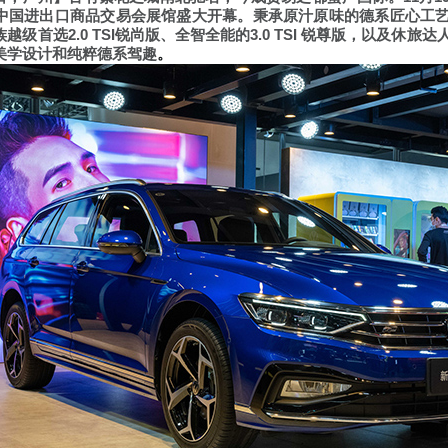
中国进出口商品交易会展馆盛大开幕。秉承原汁原味的德系匠心工
2.0 TSI
3.0 TSI
族越级首选
锐尚版、全智全能的
锐尊版，以及休旅达
美学设计和纯粹德系驾趣
。