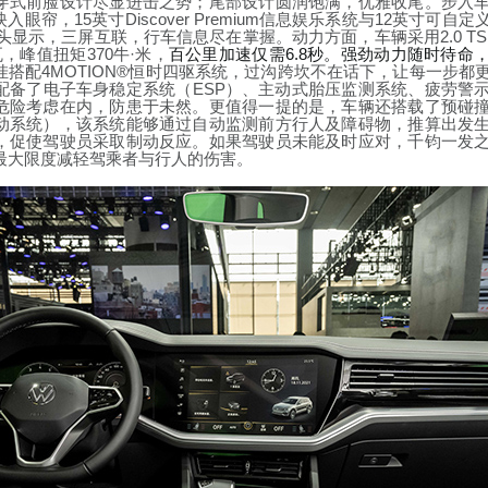
穿式前脸设计尽显进击之势
；尾部设计圆润饱满，优雅收尾
。步入
15
Discover Premium
12
映入眼帘，
英寸
信息娱乐系统与
英寸可自定
2.0
T
S
头显示，三屏互联，行车信息尽在掌握。
动力方面，
车辆采用
3
70
·
6.8
瓦
，峰值扭矩
牛
米
，
百公里加速仅需
秒。强劲动力随时待命
4MOTION®
挂搭配
恒时四驱系统
，
过沟跨坎不在话下，
让每一步都
ESP
配备了电子车身稳定系统（
）、主动式胎压监测系统、疲劳警
危险考虑在内，防患于未然。更值得一提的是，车辆还搭载了预碰
动系统），该系统能够通过自动监测前方行人及障碍物，推算出发
，促使驾驶员采取制动反应。如果驾驶员未能及时应对，千钧一发
最大限度减轻驾乘者与行人的伤害。