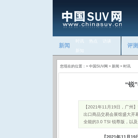
时讯
热点
访谈
新闻
评
新知
您现在的位置：>
中国SUV网
> 新闻 >
时讯
“锐
​【2021年11月19日，
出口商品交易会展馆盛大开幕
全能的3.0 TSI 锐尊版，
2021
11
19
【
年
月