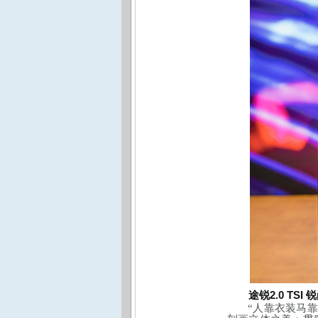
2.0 TSI
途锐
锐
“人靠衣装马