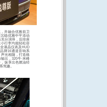
统，并融合
优雅前卫
，沉稳优雅中平添动
尚充分演绎，后排座
大小行李均能轻松容
HUD
式全液晶仪表及
®
16
品牌
通道音响系
，声光相随，打造格
320
力输出，
牛·米峰
升，纵享出色燃油经
系驾趣。