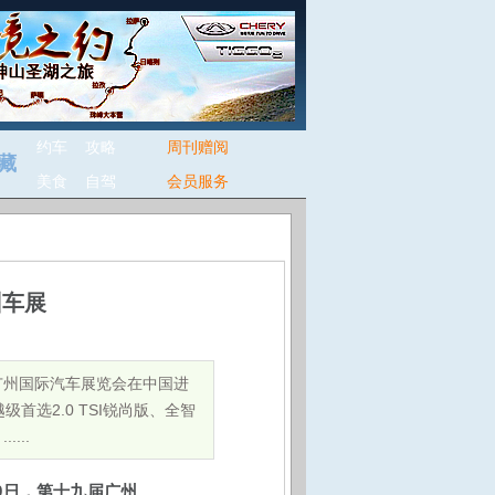
约车
攻略
周刊赠阅
藏
美食
自驾
会员服务
州车展
届广州国际汽车展览会在中国进
选2.0 TSI锐尚版、全智
...
9
日，第十九届广州