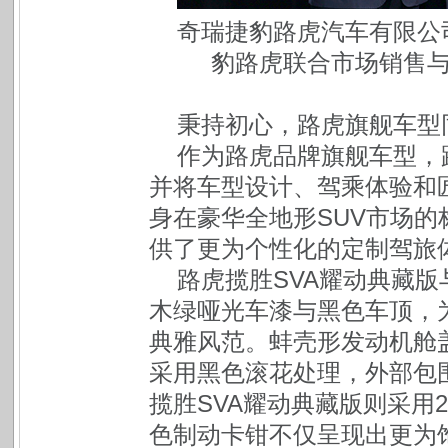
奇瑞捷豹路虎汽车有限公
豹路虎联合市场销售
秉持初心，路虎旗舰车型
作为路虎品牌旗舰车型，
并将车型设计、驾乘体验和
身在豪华全地形SUV市场的
供了更为个性化的定制驾旅
路虎揽胜SVA耀动典藏版
木绿哑光车漆与黑色车顶，
典雅风范。蚌壳形发动机舱盖上
采用黑色滚花处理，外部包
揽胜SVA耀动典藏版则采用
色制动卡钳不仅呈现出更为