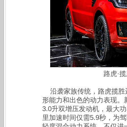
路虎·
沿袭家族传统，路虎揽胜
形能力和出色的动力表现。
3.0升双增压发动机，最大功
里加速时间仅需5.9秒，为
轻度混合动力系统，不仅进