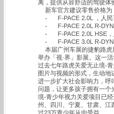
离，提供从容舒适的驾驶体
新车官方建议零售价格为
- F-PACE 2.0L ，人民
- F-PACE 2.0L R-D
- F-PACE 2.0L HSE
- F-PACE 3.0L R-D
本届广州车展的捷豹路虎
举办「视·界」影展。这一
过去七年路虎关爱无止境-
图片与视频的形式，生动地
进一步扩大社会影响力，呼
问题，让更多孩子拥有一个光
境-青少年视力关爱项目已
州、四川、宁夏、甘肃、江西
过23万青少年从中受益。