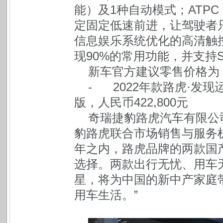
能）及1种自动模式；ATP
定固定低速前进，让驾驶者只需专心
信息娱乐系统优化的高清触
现90%的常用功能，并支持
新车官方建议零售价格为
- 2022年款路虎·发现
版，人民币422,800元
奇瑞捷豹路虎汽车有限公
豹路虎联合市场销售与服务
年之内，路虎品牌的两款国
选择。两款出行无忧、用车
星，将为中国的新中产家庭
用车生活。”