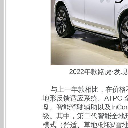
2022年款路虎·发
与上一年款相比，在价格
地形反馈适应系统、ATPC
盘、智能驾驶辅助以及InCont
级。其中，第二代智能全地
模式（舒适、草地/砂砾/雪