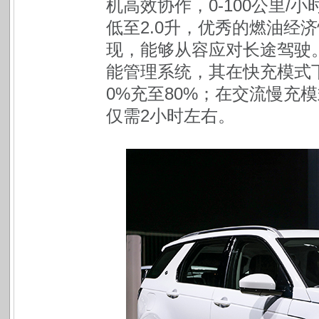
机高效协作，0-100公里/
低至2.0升，优秀的燃油经
现，能够从容应对长途驾驶
能管理系统，其在快充模式
0%充至80%；在交流慢充模
仅需2小时左右。