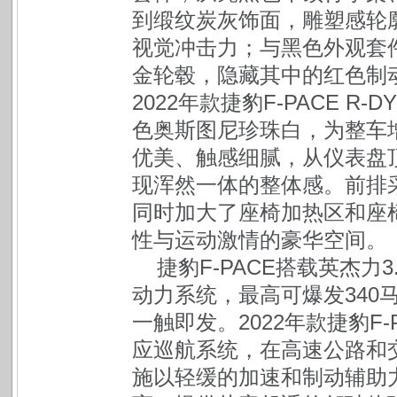
到缎纹炭灰饰面，雕塑感轮
视觉冲击力；与黑色外观套件
金轮毂，隐藏其中的红色制
2022年款捷豹F-PACE R-
色奥斯图尼珍珠白，为整车
优美、触感细腻，从仪表盘
现浑然一体的整体感。前排
同时加大了座椅加热区和座
性与运动激情的豪华空间。
捷豹F-PACE搭载英杰力
动力系统，最高可爆发340马
一触即发。2022年款捷豹F
应巡航系统，在高速公路和
施以轻缓的加速和制动辅助