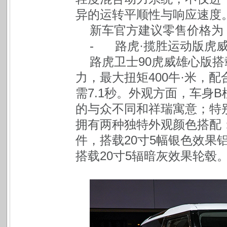
异的运转平顺性与响应速度
新车官方建议零售价格为
- 路虎·揽胜运动版虎威雄
路虎卫士90虎威雄心版搭载
力，最大扭矩400牛·米，
需7.1秒。外观方面，车身
的与众不同和祥瑞寓意；特
拥有两种独特外观颜色搭配
件，搭载20寸5幅银色效果
搭载20寸5辐暗灰效果轮毂