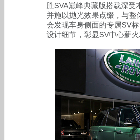
胜SVA巅峰典藏版搭载深受
并施以抛光效果点缀，与整
会发现车身侧面的专属SV标识、U
设计细节，彰显SV中心薪