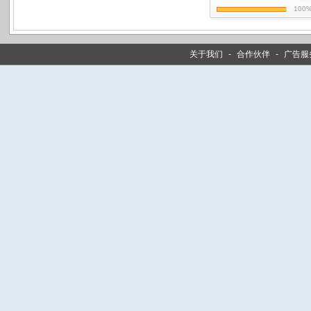
100
关于我们
-
合作伙伴
-
广告服