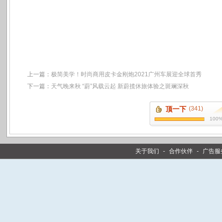
上一篇：
极简美学！时尚商用皮卡金刚炮2021广州车展迎全球首秀
下一篇：
天气晚来秋 “蔚”风载云起 新蔚揽休旅体验之斑斓深秋
顶一下
(341)
100
关于我们
-
合作伙伴
-
广告服