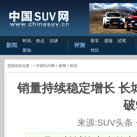
时讯
热点
访谈
新车
谍报
试驾
新闻
评测
新知
对比
您现在的位置：>
中国SUV网
> 新闻 >
时讯
销量持续稳定增长 长城
破
来源:SUV头条