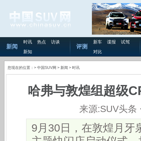
时讯
热点
访谈
新车
谍报
试驾
新闻
评测
新知
对比
您现在的位置：>
中国SUV网
> 新闻 >
时讯
哈弗与敦煌组超级C
来源:SUV头条
9月30日，在敦煌月