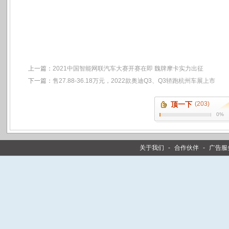
上一篇：
2021中国智能网联汽车大赛开赛在即 魏牌摩卡实力出征
下一篇：
售27.88-36.18万元，2022款奥迪Q3、Q3轿跑杭州车展上市
顶一下
(203)
0%
关于我们
-
合作伙伴
-
广告服