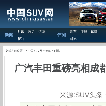
时讯
热点
访谈
新车
谍报
试驾
新闻
评测
新知
对比
您现在的位置：>
中国SUV网
> 新闻 >
时讯
广汽丰田重磅亮相成都
来源:SUV头条