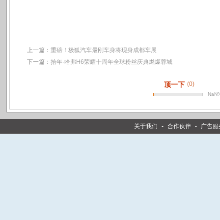
上一篇：
重磅！极狐汽车最刚车身将现身成都车展
下一篇：
拾年·哈弗H6荣耀十周年全球粉丝庆典燃爆蓉城
顶一下
(0)
NaN
关于我们
-
合作伙伴
-
广告服