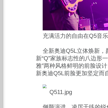
充满活力的自由在Q5音
全新奥迪Q5L立体焕新
新“Q”家族标志性的八边形一体
雅”两种风格鲜明的前脸设计
新奥迪Q5L前脸更加坚定而
侧颜演进，凌厉干练的锐