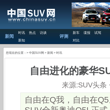
时讯
热点
访谈
新车
谍报
试驾
新闻
评测
新知
对比
您现在的位置：>
中国SUV网
> 新闻 >
时讯
自由进化的豪华SU
来源:SUV头条
自由在Q我，自由在Q5