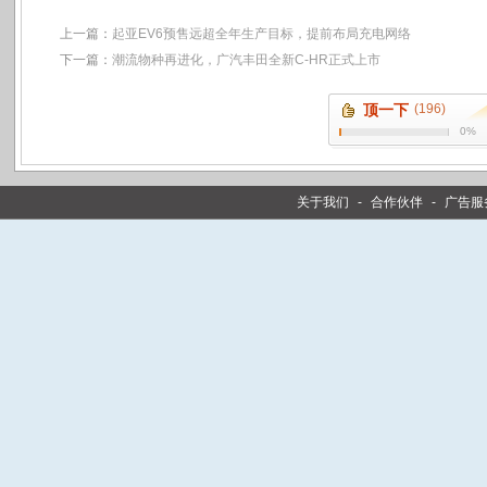
上一篇：
起亚EV6预售远超全年生产目标，提前布局充电网络
下一篇：
潮流物种再进化，广汽丰田全新C-HR正式上市
顶一下
(196)
0%
关于我们
-
合作伙伴
-
广告服