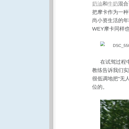
奶油
和
牛奶
混合
把摩卡作为一种
尚小资生活的年
WEY摩卡同样
在试驾过程
教练告诉我们实
很低调地把“无
位的。