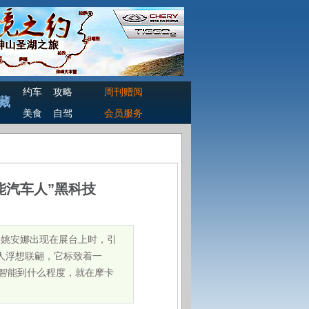
约车
攻略
周刊赠阅
藏
美食
自驾
会员服务
能汽车人”黑科技
着姚安娜出现在展台上时，引
人浮想联翩，它标致着一
竟智能到什么程度，就在摩卡