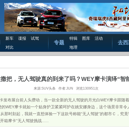
新车
谍报
试驾
特辑
图库
活动
测
专题
去西
对比
地理
大撒把，无人驾驶真的到来了吗？WEY摩卡演绎“智
来源:SUV头条
作者:JUN
浏览130951次
Y摩卡发布展台前人头攒动，当一款全新的无人驾驶的月光白WEY摩卡跟随
驶的WEY摩卡就如一个贴身护卫紧紧呵护在姚安娜身边，这个场景非常令
，从那时刻起，我就一直想体验一下这款号称能“无人驾驶”的都市Ｃ，究
箱摩卡”无人驾驶挑战......