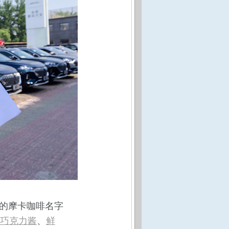
悉的摩卡咖啡名字
巧克力酱
、
鲜