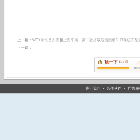
上一篇：
WEY拿铁首次亮相上海车展！第二款搭载智能混动DHT系统车型
下一篇：
顶一下
(523)
100
关于我们
-
合作伙伴
-
广告服