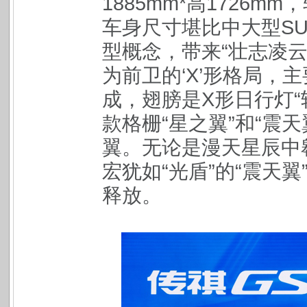
1885mm*高1726mm
车身尺寸堪比中大型SU
型概念，带来“壮志凌
为前卫的‘X’形格局，
成，翅膀是X形日行灯“
款格栅“星之翼”和“震
翼。无论是漫天星辰中
宏犹如“光盾”的“震天
释放。