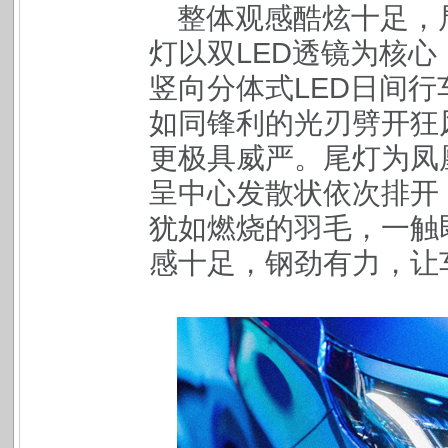
整体观感酷炫十足，
灯以双LED透镜为核
竖向分体式LED日间行
如同锋利的光刃劈开狂
更极具威严。尾灯为凤凰
呈中心发散状依次排开，
犹如燃烧的羽毛，一触
感十足，钢劲有力，让