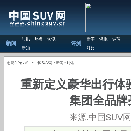
时讯
热点
访谈
新车
谍报
试驾
新闻
评测
新知
对比
您现在的位置：>
中国SUV网
> 新闻 >
时讯
重新定义豪华出行体验
集团全品牌
来源:中国SUV