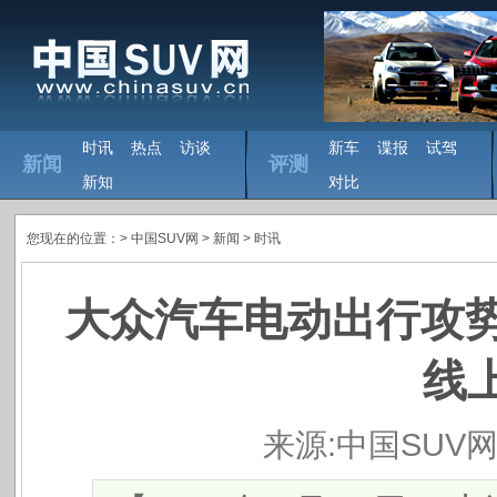
时讯
热点
访谈
新车
谍报
试驾
新闻
评测
新知
对比
您现在的位置：>
中国SUV网
> 新闻 >
时讯
大众汽车电动出行攻势加
线
来源:中国SUV