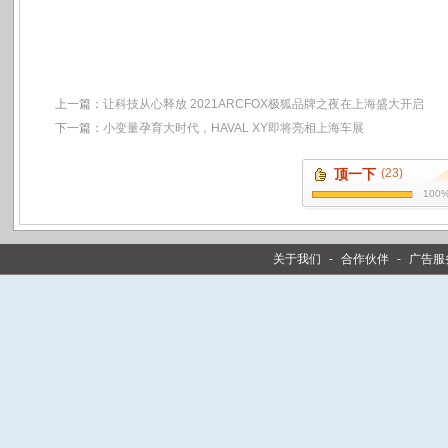
上一篇：
让科技从心释放 2021ARCFOX极狐品牌之夜在上海盛大开启
下一篇：
小变量孕育大时代，HAVAL XY即将亮相上海车展
顶一下
(23)
100
关于我们
-
合作伙伴
-
广告服