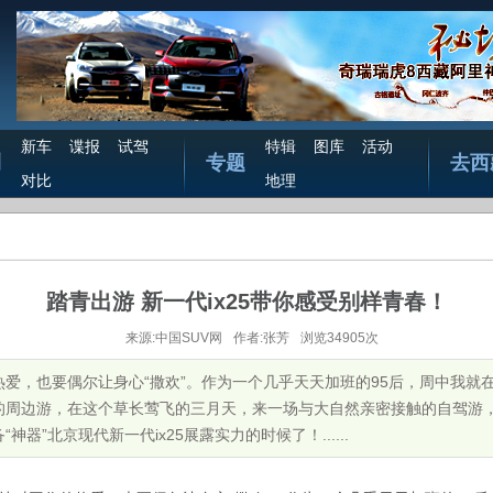
新车
谍报
试驾
特辑
图库
活动
测
专题
去西
对比
地理
踏青出游 新一代ix25带你感受别样青春！
来源:中国SUV网
作者:张芳
浏览34905次
爱，也要偶尔让身心“撒欢”。作为一个几乎天天加班的95后，周中我就
的周边游，在这个草长莺飞的三月天，来一场与大自然亲密接触的自驾游
器”北京现代新一代ix25展露实力的时候了！......