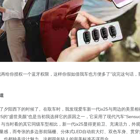
我再给你授权一个蓝牙权限，这样你假如借我车也方便多了”说完这句话，
道
了夕阳西下的时候了。在取车时，我发现爱车新一代ix25与周边的美景
5的“盛世美颜”也是当初我选择它的原因之一，它采用了现代汽车“Sensuous S
，与当时看的其它同级车型相比，新一代ix25显得更前卫、充满活力，外
量感，而夸张的多边形前隔栅、分体式LED自动前大灯、双色车身、贯穿
，也都独具设计魅力，这都跟年轻人的审美标准不谋而合。