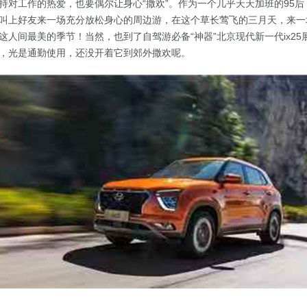
持对工作的热爱，也要偶尔让身心“撒欢”。作为一个几乎天天加班的95
叫上好友来一场充分放松身心的周边游，在这个草长莺飞的三月天，来一
这人间最美的季节！当然，也到了自驾游必备“神器”北京现代新一代ix2
，光是通勤使用，还没开着它到郊外撒欢呢。