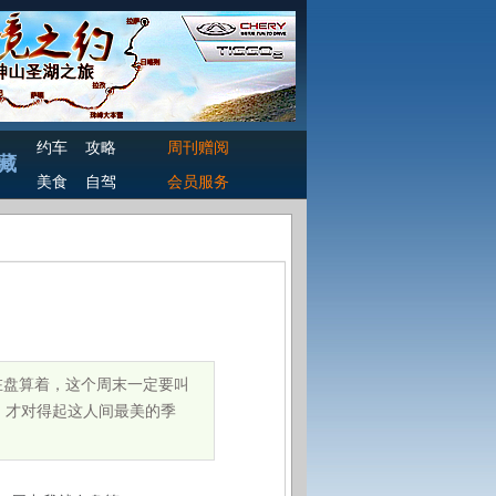
约车
攻略
周刊赠阅
藏
美食
自驾
会员服务
在盘算着，这个周末一定要叫
，才对得起这人间最美的季