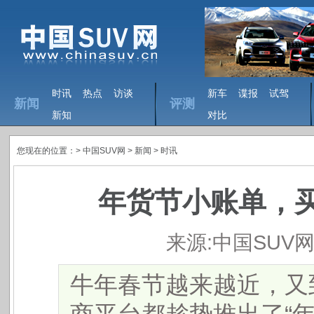
时讯
热点
访谈
新车
谍报
试驾
新闻
评测
新知
对比
您现在的位置：>
中国SUV网
> 新闻 >
时讯
年货节小账单，买
来源:中国SUV
牛年春节越来越近，又