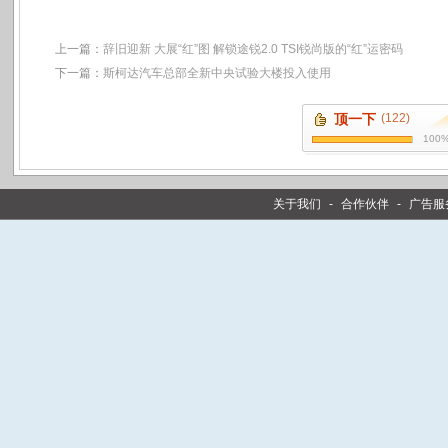
上一篇：
辞旧迎新 大展“红”图 解锁途锐2.0 TSI锐尚版的“红”运密码
下一篇：
斯柯达汽车总部全新中央试验大楼投入使用
顶一下
(122)
100
关于我们
-
合作伙伴
-
广告服