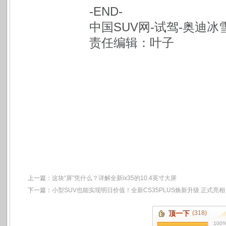
-END-
中国SUV网-试驾-奥迪
责任编辑：叶子
上一篇：
这块“屏”凭什么？详解全新ix35的10.4英寸大屏
下一篇：
小型SUV也能实现明日价值！全新CS35PLUS焕新升级 正式亮相
顶一下
(318)
100