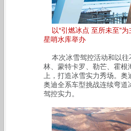
以“引燃冰点 至所未至”为
星哨水库举办
本次冰雪驾控活动和以往
林、蒙特卡罗、勒芒、霍根
上，打造冰雪实力秀场。奥迪
奥迪全系车型挑战连续弯道冰面
驾控实力。