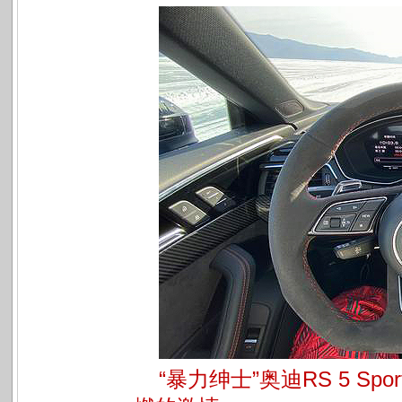
“暴力绅士”奥迪RS 5 S