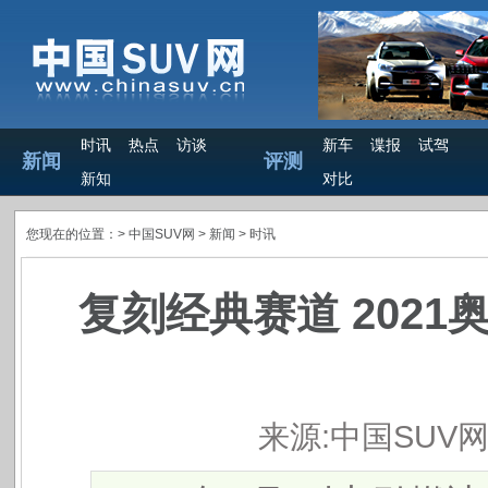
时讯
热点
访谈
新车
谍报
试驾
新闻
评测
新知
对比
您现在的位置：>
中国SUV网
> 新闻 >
时讯
复刻经典赛道 202
来源:中国SUV