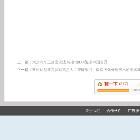
上一篇：
大众汽车正改变玩法 纯电动ID.4迎来中国首秀
下一篇：
斯柯达创新实验室试点人工智能项目，聚焦图像分析技术的测试
顶一下
(577)
100
关于我们
-
合作伙伴
-
广告服