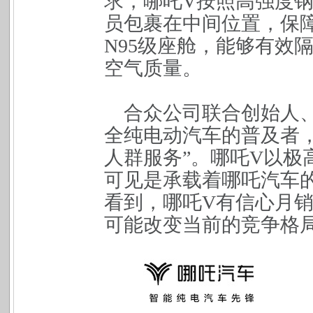
求，哪吒
V
按照高强度
员包裹在中间位置，保
N95
级座舱，能够有效
空气质量。
合众公司联合创始人
全纯电动汽车的普及者
人群服务
”
。哪吒
V
以极
可见是承载着哪吒汽车
看到，哪吒
V
有信心月
可能改变当前的竞争格