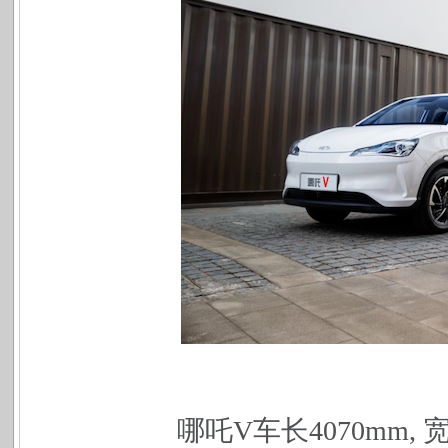
哪吒
V
车长
4070mm,