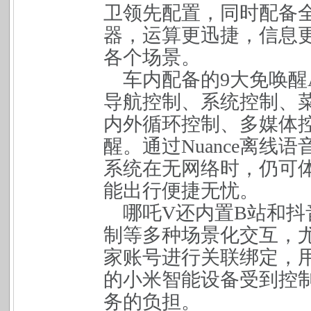
卫领先配置，同时配备
器，运算更迅捷，信息
各个场景。
车内配备的
9
大免唤醒
导航控制、系统控制、
内外循环控制、多媒体
醒。通过
Nuance
离线语
系统在无网络时，仍可
能出行便捷无忧。
哪吒
V
还内置
B
站和抖
制等多种场景化交互，
家账号进行关联绑定，
的小米智能设备受到控
务的负担。