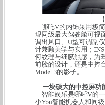
哪吒
V
的内饰采用极
现同级最大驾驶舱可视
调出风口、
U
型可调副
计兼顾美学与实用；
INS
何纹理与细腻触感，为
前脸的设计，还是中控
Model 3
的影子。
一块硕大的中控屏功
智能娱乐是哪吒
V
的
小
You
智能机器人和同级