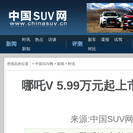
时讯
热点
访谈
新车
谍报
试驾
新闻
评测
新知
对比
您现在的位置：>
中国SUV网
> 新闻 >
时讯
哪吒V 5.99万元起
来源:中国SUV