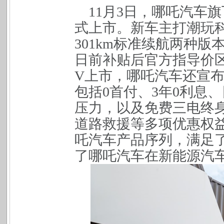
11
月
3
日，哪吒汽车旗
式上市。新车主打潮玩
301km
标准续航两种版
日前补贴后官方指导价
V
上市，哪吒汽车还宣
包括
0
首付、
3
年
0
利息、
压力，以及免费三电终
道路救援等多项优惠权
吒汽车产品序列，满足
了哪吒汽车在新能源汽