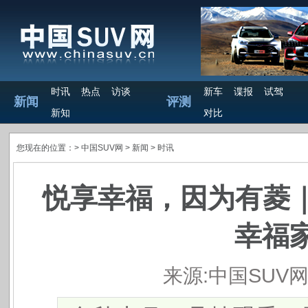
时讯
热点
访谈
新车
谍报
试驾
新闻
评测
新知
对比
您现在的位置：>
中国SUV网
> 新闻 >
时讯
悦享幸福，因为有菱
幸福
来源:中国SUV