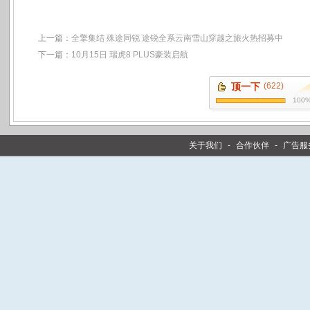
上一篇：
全擎集结 殊途同锐 ​途锐全系云南雪山穿越之旅火热招募中
下一篇：
10月15日 瑞虎8 PLUS豪装启航
顶一下
(622)
100
关于我们
-
合作伙伴
-
广告服