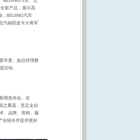
EIJING汽车、北
的全新产品，展示高
，BEIJING汽车
30、北汽福田皮卡大将军
委常委、副总经理蔡
团活动。
的新闻发布会。在
是国之重器，坚定走自
术、品牌、营销、服
产业链伙伴提供更好