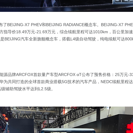
了BEIJING-X7 PHEV和BEIJING RADIANCE概念车。BEIJING-X7 P
指导价18.49万元-21.69万元，综合续航里程可达1010km，百公里加速
IANCE是BEIJING汽车全新旗舰概念车，搭载L4级自动驾驶，纯电续航可达800
源品牌ARCFOX首款量产车型ARCFOX αT公布了预售价格：25万元-
华为共同打造的全球首款商业搭载5G技术的汽车产品，NEDC续航里程达6
高级辅助驾驶水平达到L2.5级。