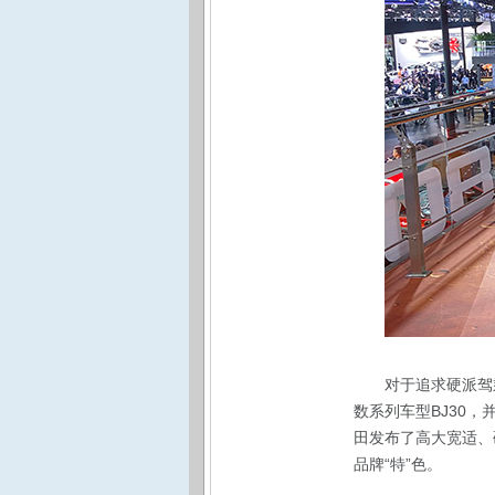
对于追求硬派驾
数系列车型BJ30，并
田发布了高大宽适、
品牌“特”色。