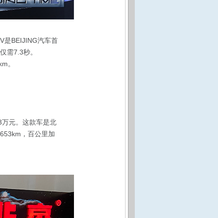
HEV是BEIJING汽车首
仅需7.3秒。
km。
33万元。这款车是北
53km，百公里加