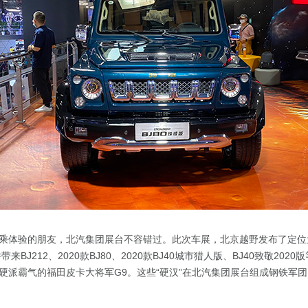
乘体验的朋友，北汽集团展台不容错过。此次车展，北京越野发布了定位
带来BJ212、2020款BJ80、2020款BJ40城市猎人版、BJ40致敬20
硬派霸气的福田皮卡大将军G9。这些“硬汉”在北汽集团展台组成钢铁军