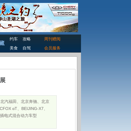
约车
攻略
周刊赠阅
藏
美食
自驾
会员服务
展
野、北汽福田、北京奔驰、北京
αT、BEIJING-X7、
车首款插电式混合动力车型