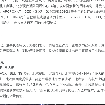
9月26日，第十六届北京国际汽车展览会拉开帷幕。北汽集团携ARCFOX、B
北京奔驰、北京现代登陆国展中心E4馆，以全面焕新的品牌架构、升级
RCFOX αT、BEIJING-X7、BJ40致敬2020版等今年新款产品悉数亮相
NCE、BEIJING汽车首款插电式混合动力车型BEIJING-X7 PHEV、BJ
重磅发布，带来令人目不暇接的精彩绽放。
记、董事长姜德义，党委副书记、总经理张夕勇，党委副书记韩永贵，党
总经理蒋自力，副总经理叶正茂，副总经理廖振波出席了开展首日北汽集
燃点
阶“放大招”
CFOX、BEIJING汽车、北汽福田、北京奔驰、北京现代分别举行了盛大
发布会上，北汽集团党委常委、副总经理蔡速平发表讲话，他表示，汽车产业
集团做大、做强自主品牌意志、信心与决心的体现。未来，北汽将聚焦技
积薄发的传统技术融入汽车“新四化”大潮，并行联动，为全球客户、全球
全新的增量价值。