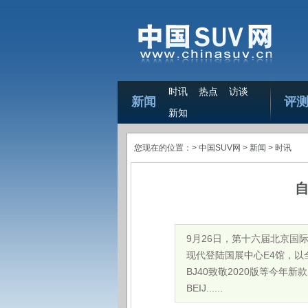
时讯
热点
访谈
新闻
评
新知
您现在的位置：>
中国SUV网
> 新闻 >
时讯
9月26日，第十六届北京国际
现代登陆国展中心E4馆，以全
BJ40致敬2020版等今年新款
BEIJ......