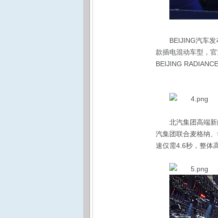
BEIJING汽车发布
款插电混动车型，官方
BEIJING RAD
北汽集团高端新能
汽集团联合麦格纳、
速仅需4.6秒，整体