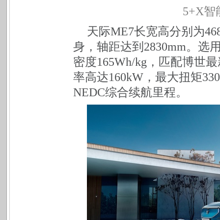
5+X
智
天际ME7长宽高分别为468
身，轴距达到2830mm。
密度165Wh/kg，匹配博
率高达160kW，最大扭矩33
NEDC综合续航里程。