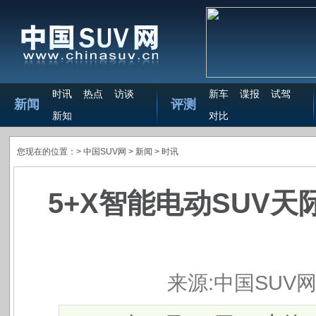
时讯
热点
访谈
新车
谍报
试驾
新闻
评测
新知
对比
您现在的位置：>
中国SUV网
> 新闻 >
时讯
5+X智能电动SUV天际
来源:中国SUV