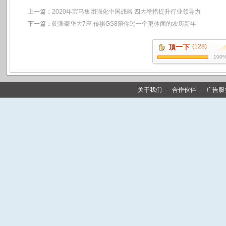
上一篇：
​2020年宝马集团强化中国战略 四大举措提升行业领导力
下一篇：
硬派豪华大7座 传祺GS8陪你过一个更体面的农历新年
顶一下
(128)
100
关于我们
-
合作伙伴
-
广告服