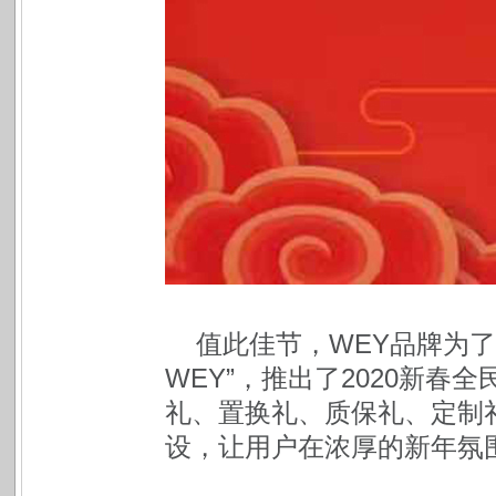
值此佳节，WEY品牌为
WEY”，推出了2020新
礼、置换礼、质保礼、定制
设，让用户在浓厚的新年氛围