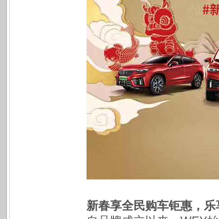
新春享全民购车钜惠，乐