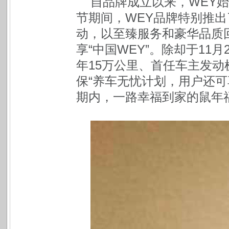
自品牌成立以来，WEY
节期间，WEY品牌特别推出
动，以至臻服务和豪华品质
享“中国WEY”。除却于11
年15万公里、首任车主发动
保“养车无忧计划，用户还
期内，一路幸福到家的鼠年