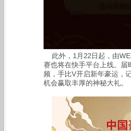
此外，1月22日起，由W
赛也将在快手平台上线。届
频，手比V开启新年豪运，记
机会赢取丰厚的神秘大礼。