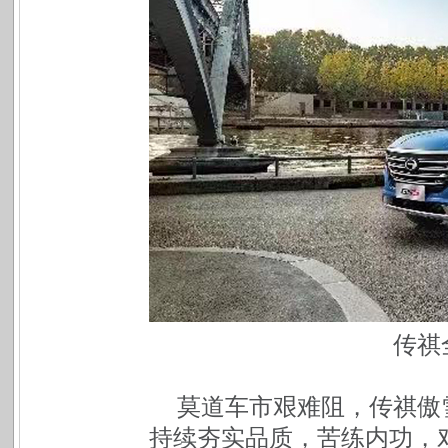
传祺
莫道车市艰难阻，传祺傲雪
持续夯实品质，苦练内功，