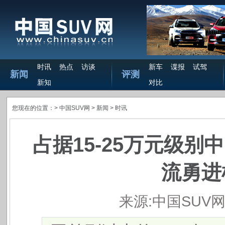
时讯
热点
访谈
新车
谍报
试驾
新闻
评测
新知
对比
您现在的位置：>
中国SUV网
> 新闻 >
时讯
占据15-25万元级
流勇进
来源:中国SUV