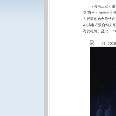
（海南三亚）继
赛”首次于海南三亚
为赛事创始合作伙伴
X1插电式混合动力
海的礼赞。至此，“201