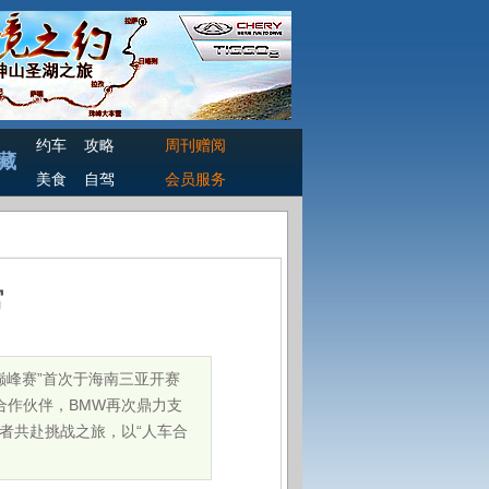
约车
攻略
周刊赠阅
藏
美食
自驾
会员服务
官
巅峰赛”首次于海南三亚开赛
合作伙伴，BMW再次鼎力支
者共赴挑战之旅，以“人车合