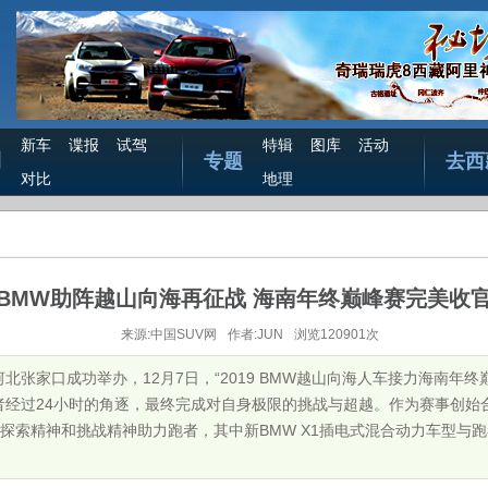
新车
谍报
试驾
特辑
图库
活动
测
专题
去西
对比
地理
BMW助阵越山向海再征战 海南年终巅峰赛完美收
来源:中国SUV网
作者:JUN
浏览120901次
北张家口成功举办，12月7日，“2019 BMW越山向海人车接力海南年终
者经过24小时的角逐，最终完成对自身极限的挑战与超越。作为赛事创始
探索精神和挑战精神助力跑者，其中新BMW X1插电式混合动力车型与跑