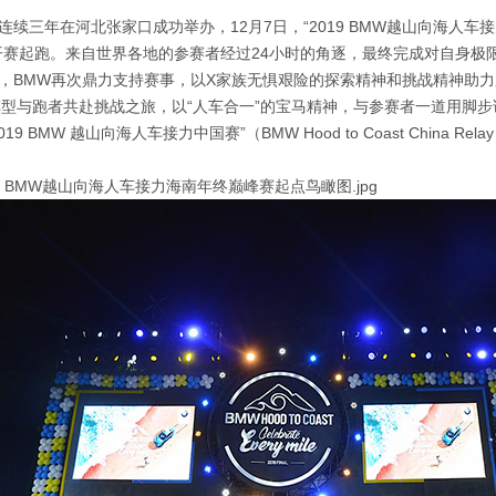
连续三年在河北张家口成功举办，12月7日，“2019 BMW越山向海人车
开赛起跑。来自世界各地的参赛者经过24小时的角逐，最终完成对自身极
，BMW再次鼎力支持赛事，以X家族无惧艰险的探索精神和挑战精神助力
车型与跑者共赴挑战之旅，以“人车合一”的宝马精神，与参赛者一道用脚
9 BMW 越山向海人车接力中国赛”（BMW Hood to Coast China Re