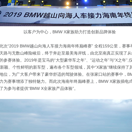
以客户为中心，BMW X家族助力打造创新品牌体验
次“2019 BMW越山向海人车接力海南年终巅峰赛” 全程159公里，赛
天路与无数山峰险峻后，终于奔赴至最美海岸线，由北至南真正实现了从
参赛体验。2019年是宝马的“大型豪华车之年”、“运动之年”与“X之年”
计新颖、个性鲜明的新车型，遍布各个车型领域，其中“X家族”继续保持了
地位，为广大客户带来了豪华舒适的驾驶体验。在张家口站的赛事中，BMW
力为赛事增添了独特魅力。而此次海南年终巅峰赛上，BMW X家族插电
为参与者提供“BMW X全家族产品体验”。