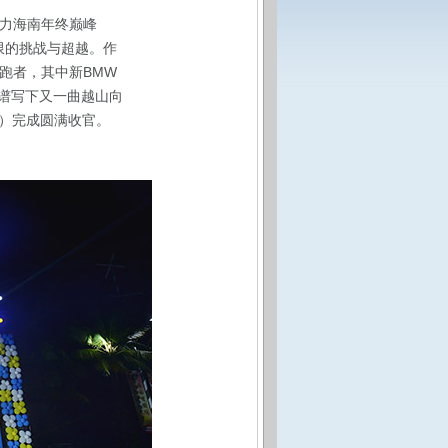
接力海南年终巅峰
限的挑战与超越。作
跑者，其中新BMW
步谱写下又一曲越山向
lay）完成圆满收官。