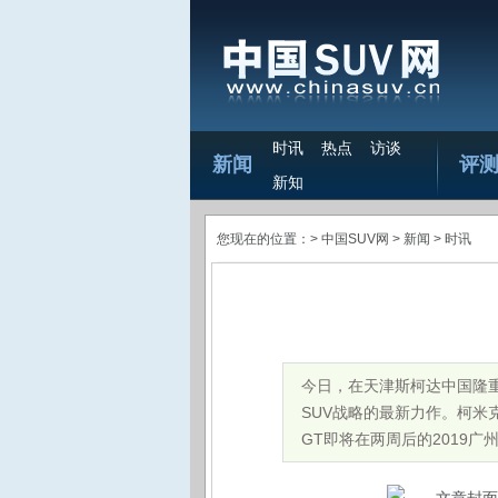
时讯
热点
访谈
新闻
评
新知
您现在的位置：>
中国SUV网
> 新闻 >
时讯
今日，在天津斯柯达中国隆重
SUV战略的最新力作。柯米
GT即将在两周后的2019广州国