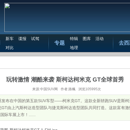
新车
谍报
试驾
特辑
图库
活动
测
专题
去西
对比
地理
玩转激情 潮酷来袭 斯柯达柯米克 GT全球首秀
来源:中国SUV网
作者:路楓
浏览105995次
发布在中国的第五款SUV车型——柯米克GT。这款全新轿跑SUV是斯
克GT由上汽斯柯达造型团队与捷克斯柯达造型团队共同打造。这款富有激
际车展上市！......