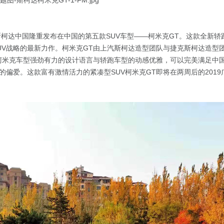
柯达中国隆重发布在中国的第五款SUV车型——柯米克GT。这款全新轿跑
UV战略的最新力作。柯米克GT由上汽斯柯达造型团队与捷克斯柯达造型
柯米克车型强劲有力的设计语言与轿跑车型的动感优雅，可以完美满足中
的偏爱。这款富有激情活力的紧凑型SUV柯米克GT即将在两周后的201