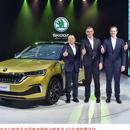
汽大众的嘉宾共同参加斯柯达柯米克 GT全球首秀活动