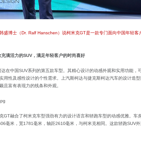
盛博士（Dr. Ralf Hanschen）说柯米克GT是一款专门面向中国年
款充满活力的SUV，满足年轻客户的时尚喜好
柯达在中国SUV系列的第五款车型。其精心设计的动感外观和实用功能，
实用性及感性设计的个性需求。上汽斯柯达与捷克斯柯达汽车的设计造型
颖且富有表现力的线条和外观。
克GT融合了柯米克车型强劲有力的设计语言和轿跑车型的动感优雅。车身长
606毫米，宽1781毫米，轴距2610毫米，与柯米克相同。这款轿跑SU